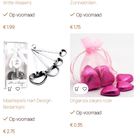
Witte Waaiers
Zonnebrillen
Op voorraad
Op voorraad
€
1.99
€
1.75
Wensenlijst
Wensenlijst
Maatlepels Hart Design
Organza zakjes roze
Bedankjes
Op voorraad
Op voorraad
€
0.35
€
2.75