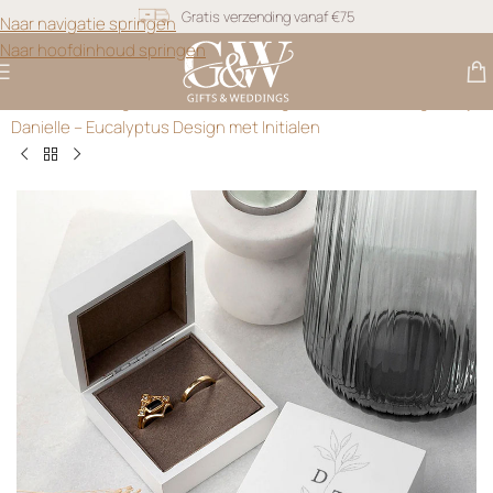
Naar navigatie springen
Snel geleverd
Naar hoofdinhoud springen
Gratis personalisatie
Gifts & Weddings
>
Outdoor Wedding
>
Wit Houten Ringdoosje
Danielle – Eucalyptus Design met Initialen