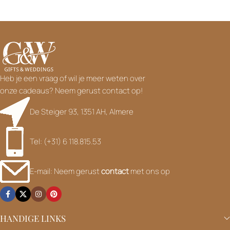
Heb je een vraag of wil je meer weten over
onze cadeaus? Neem gerust contact op!
De Steiger 93, 1351 AH, Almere
Tel: (+31) 6 118.815.53
E-mail: Neem gerust
contact
met ons op
HANDIGE LINKS