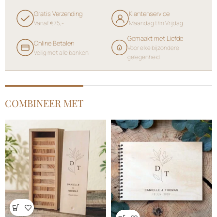
Gratis Verzending
Klantenservice
Vanaf €75,-
Maandag t/m Vrijdag
Gemaakt met Liefde
Online Betalen
Voor elke bijzondere
Veilig met alle banken
gelegenheid
COMBINEER MET
Wensenlijst