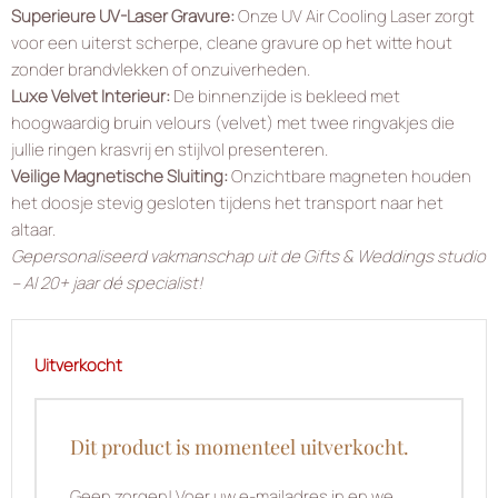
Superieure UV-Laser Gravure:
Onze UV Air Cooling Laser zorgt
voor een uiterst scherpe, cleane gravure op het witte hout
zonder brandvlekken of onzuiverheden.
Luxe Velvet Interieur:
De binnenzijde is bekleed met
hoogwaardig bruin velours (velvet) met twee ringvakjes die
jullie ringen krasvrij en stijlvol presenteren.
Veilige Magnetische Sluiting:
Onzichtbare magneten houden
het doosje stevig gesloten tijdens het transport naar het
altaar.
Gepersonaliseerd vakmanschap uit de Gifts & Weddings studio
– Al 20+ jaar dé specialist!
Uitverkocht
Dit product is momenteel uitverkocht.
Geen zorgen! Voer uw e-mailadres in en we