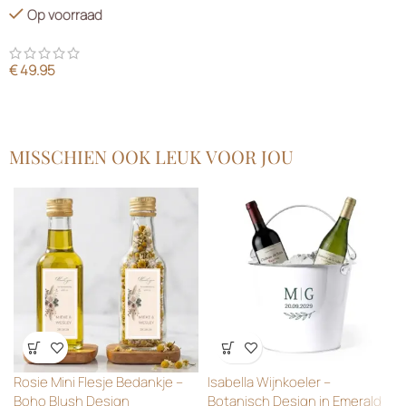
Op voorraad
€
49.95
MISSCHIEN OOK LEUK VOOR JOU
Wensenlijst
Wensenlijst
Rosie Mini Flesje Bedankje –
Isabella Wijnkoeler –
Boho Blush Design
Botanisch Design in Emerald