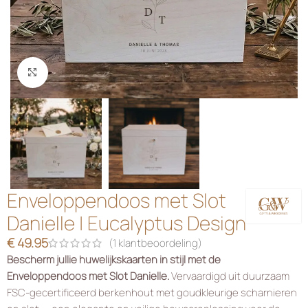
Klik om te vergroten
Enveloppendoos met Slot
Danielle | Eucalyptus Design
€
49.95
(
1
klantbeoordeling)
Bescherm jullie huwelijkskaarten in stijl met de
Enveloppendoos met Slot Danielle.
Vervaardigd uit duurzaam
FSC-gecertificeerd berkenhout met goudkleurige scharnieren