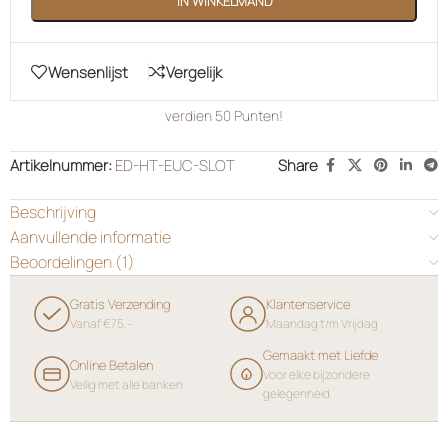
IN WINKELMAND
Wensenlijst
Vergelijk
verdien
50
Punten!
Artikelnummer:
ED-HT-EUC-SLOT
Share
Beschrijving
Aanvullende informatie
Beoordelingen (1)
Gratis Verzending
Klantenservice
Vanaf €75,-
Maandag t/m Vrijdag
Gemaakt met Liefde
Online Betalen
Voor elke bijzondere
Veilig met alle banken
gelegenheid