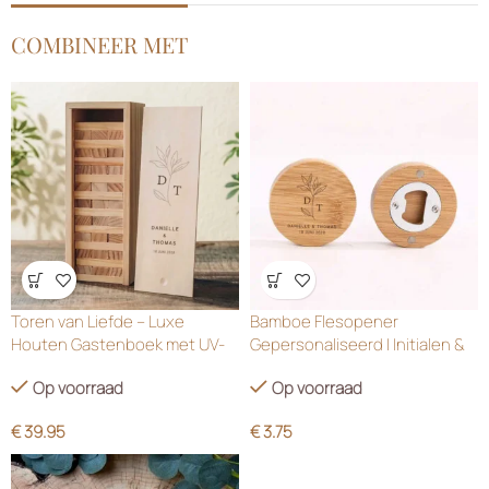
COMBINEER MET
Wensenlijst
Wensenlijst
Toren van Liefde – Luxe
Bamboe Flesopener
Houten Gastenboek met UV-
Gepersonaliseerd | Initialen &
Gravure
Eucalyptus Design
Op voorraad
Op voorraad
€
39.95
€
3.75