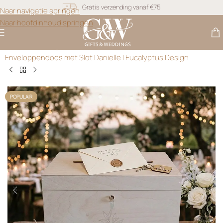
Snel geleverd
Naar navigatie springen
Naar hoofdinhoud springen
Gratis personalisatie
Gifts & Weddings
>
Enveloppendoos Bruiloft
>
Enveloppendoos met Slot Danielle | Eucalyptus Design
POPULAIR