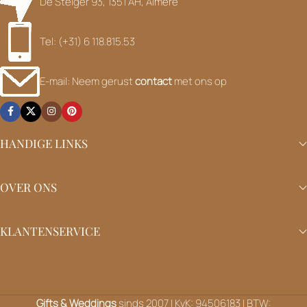
De Steiger 93, 1351 AH, Almere
Tel: (+31) 6 118.815.53
E-mail: Neem gerust
contact
met ons op
HANDIGE LINKS
OVER ONS
KLANTENSERVICE
Gifts & Weddings
sinds 2007 | KvK: 94506183 | BTW: