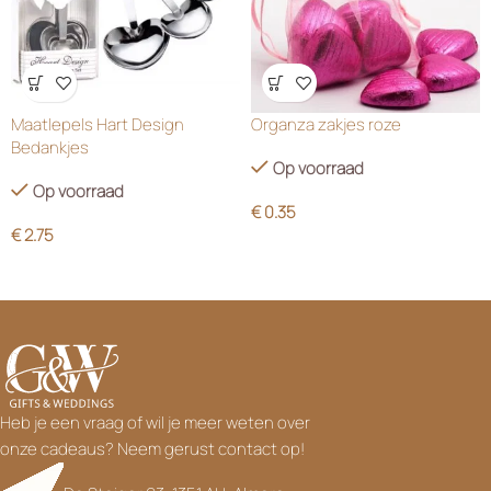
Wensenlijst
Wensenlijst
Maatlepels Hart Design
Organza zakjes roze
Bedankjes
Op voorraad
Op voorraad
€
0.35
€
2.75
Heb je een vraag of wil je meer weten over
onze cadeaus? Neem gerust contact op!