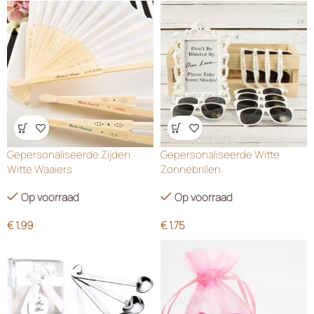
Wensenlijst
Wensenlijst
Gepersonaliseerde Zijden
Gepersonaliseerde Witte
Witte Waaiers
Zonnebrillen
Op voorraad
Op voorraad
€
1.99
€
1.75