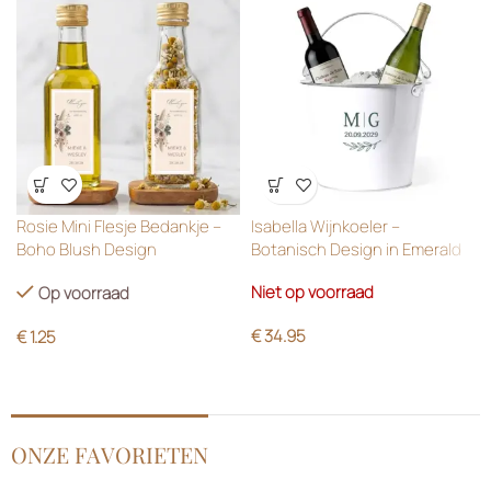
Wensenlijst
Wensenlijst
Rosie Mini Flesje Bedankje –
Isabella Wijnkoeler –
Boho Blush Design
Botanisch Design in Emerald
Green
Niet op voorraad
Op voorraad
€
34.95
€
1.25
ONZE FAVORIETEN