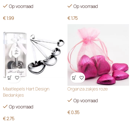
Op voorraad
Op voorraad
€
1.99
€
1.75
Wensenlijst
Wensenlijst
Maatlepels Hart Design
Organza zakjes roze
Bedankjes
Op voorraad
Op voorraad
€
0.35
€
2.75