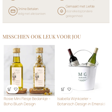
Gemaakt met Liefde
Online Betalen
Voor elke bijzondere
Veilig met alle banken
gelegenheid
MISSCHIEN OOK LEUK VOOR JOU
Wensenlijst
Wensenlijst
Rosie Mini Flesje Bedankje –
Isabella Wijnkoeler –
Boho Blush Design
Botanisch Design in Emerald
Green