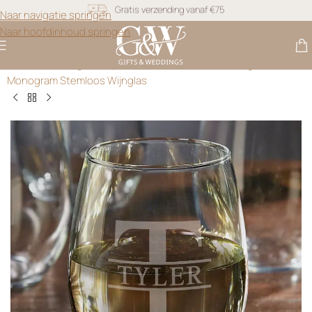
Snel geleverd
Naar navigatie springen
Naar hoofdinhoud springen
Gratis personalisatie
Gifts & Weddings
>
Gepersonaliseerd Glaswerk
>
Signature
Monogram Stemloos Wijnglas