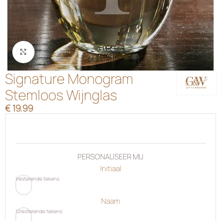
Klik om te vergroten
Signature Monogram
Stemloos Wijnglas
€
19.99
PERSONALISEER MIJ
Initiaal
1
resterende tekens
Naam
12
resterende tekens