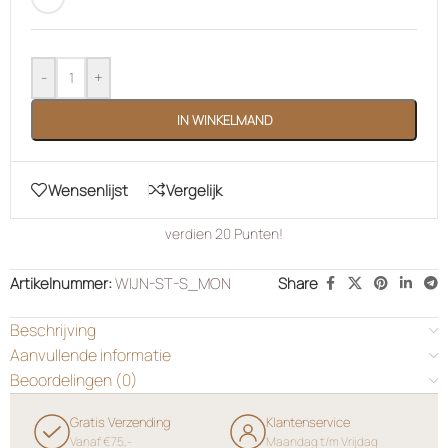
-
+
IN WINKELMAND
Wensenlijst
Vergelijk
verdien
20
Punten!
Artikelnummer:
WIJN-ST-S_MON
Share
Beschrijving
Aanvullende informatie
Beoordelingen (0)
Gratis Verzending
Klantenservice
Vanaf €75,-
Maandag t/m Vrijdag