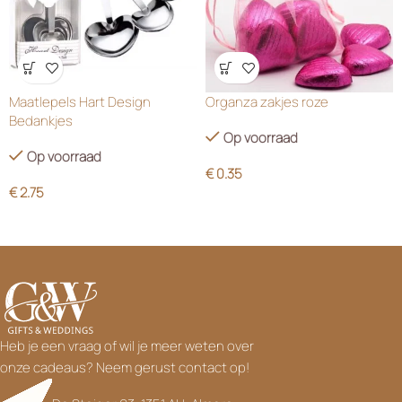
Wensenlijst
Wensenlijst
Maatlepels Hart Design
Organza zakjes roze
Bedankjes
Op voorraad
Op voorraad
€
0.35
€
2.75
Heb je een vraag of wil je meer weten over
onze cadeaus? Neem gerust contact op!