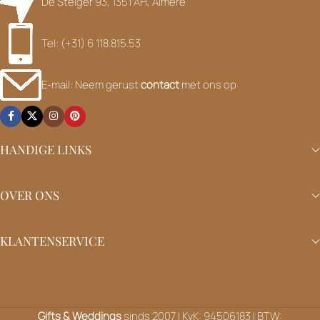
De Steiger 93, 1351 AH, Almere
Tel: (+31) 6 118.815.53
E-mail: Neem gerust
contact
met ons op
HANDIGE LINKS
OVER ONS
KLANTENSERVICE
Gifts & Weddings
sinds 2007 | KvK: 94506183 | BTW: