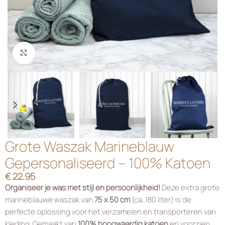
Klik om te vergroten
Grote Waszak Marineblauw
Gepersonaliseerd – 100% Katoen
€
22.95
Organiseer je was met stijl en persoonlijkheid!
Deze extra grote
marineblauwe waszak van
75 x 50 cm
(ca. 180 liter) is de
perfecte oplossing voor het verzamelen en transporteren van
kleding. Gemaakt van
100% hoogwaardig katoen
en voorzien