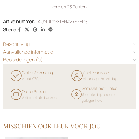
verdien
23
Punten!
Artikelnummer:
LAUNDRY-XL-NAVY-PERS
Share
Beschrijving
Aanvullende informatie
Beoordelingen (0)
Gratis Verzending
Klantenservice
Vanaf €75,-
Maandag t/m Vrijdag
Gemaakt met Liefde
Online Betalen
Voor elke bijzondere
Veilig met alle banken
gelegenheid
MISSCHIEN OOK LEUK VOOR JOU