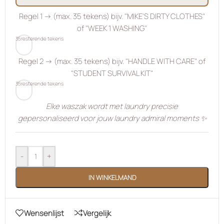
Regel 1 → (max. 35 tekens) bijv. "MIKE'S DIRTY CLOTHES"
of "WEEK 1 WASHING"
35
resterende tekens
Regel 2 → (max. 35 tekens) bijv. "HANDLE WITH CARE" of
"STUDENT SURVIVAL KIT"
35
resterende tekens
Elke waszak wordt met laundry precisie
gepersonaliseerd voor jouw laundry admiral moments ✨
-
+
IN WINKELMAND
Wensenlijst
Vergelijk