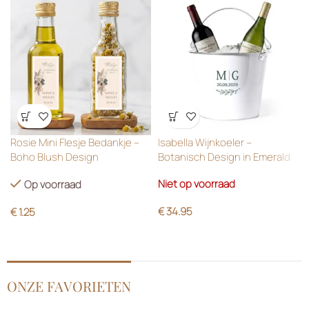
Wensenlijst
Wensenlijst
Rosie Mini Flesje Bedankje –
Isabella Wijnkoeler –
Boho Blush Design
Botanisch Design in Emerald
Green
Niet op voorraad
Op voorraad
€
34.95
€
1.25
ONZE FAVORIETEN