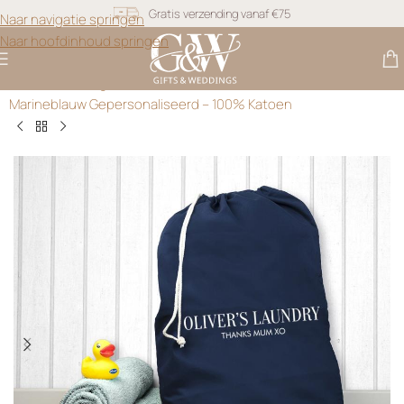
Snel geleverd
Naar navigatie springen
Naar hoofdinhoud springen
Gratis personalisatie
Gifts & Weddings
>
Cadeau Voor Hem
>
Grote Waszak
Marineblauw Gepersonaliseerd – 100% Katoen