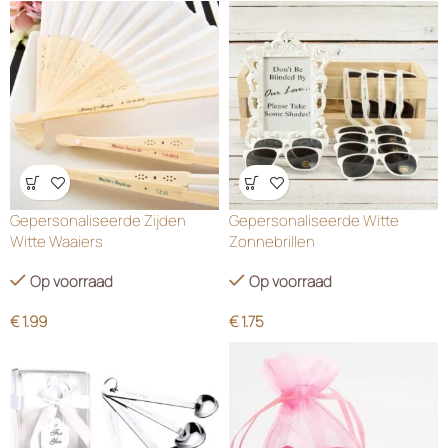
Wensenlijst
Wensenlijst
Gepersonaliseerde Zijden
Gepersonaliseerde Witte
Witte Waaiers
Zonnebrillen
Op voorraad
Op voorraad
€
1.99
€
1.75