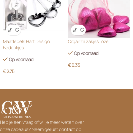
Wensenlijst
Wensenlijst
Maatlepels Hart Design
Organza zakjes roze
Bedankjes
Op voorraad
Op voorraad
€
0.35
€
2.75
Heb je een vraag of wil je meer weten over
onze cadeaus? Neem gerust contact op!