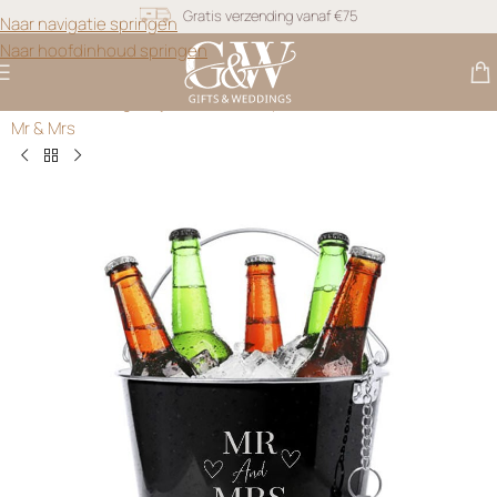
Naar navigatie springen
Snel geleverd
Naar hoofdinhoud springen
Gratis personalisatie
Gifts & Weddings
>
Ijsemmers
>
Gepersonaliseerde IJsemmer
Mr & Mrs