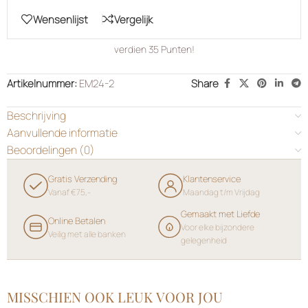
Wensenlijst
Vergelijk
verdien
35
Punten!
Artikelnummer:
EM24-2
Share
Beschrijving
Aanvullende informatie
Beoordelingen (0)
Gratis Verzending
Klantenservice
Vanaf €75,-
Maandag t/m Vrijdag
Gemaakt met Liefde
Online Betalen
Voor elke bijzondere
Veilig met alle banken
gelegenheid
MISSCHIEN OOK LEUK VOOR JOU