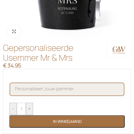
Klik om te vergroten
Gepersonaliseerde
IJsemmer Mr & Mrs
€
34.95
personaliseer jouw ijsemmer
-
+
IN WINKELMAND