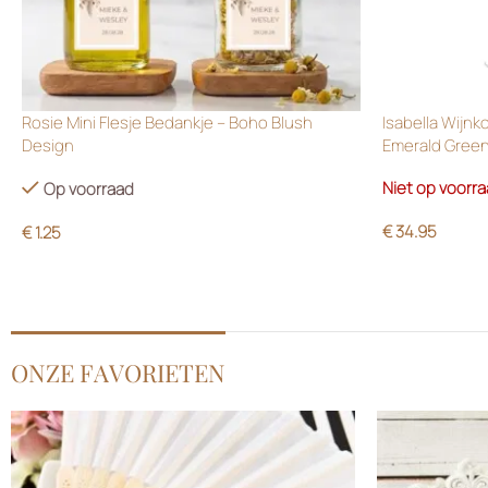
Rosie Mini Flesje Bedankje – Boho Blush
Isabella Wijnk
Design
Emerald Gree
Niet op voorr
Op voorraad
€
34.95
€
1.25
ONZE FAVORIETEN