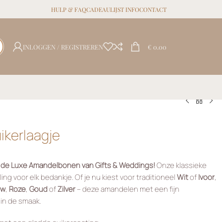
HULP & FAQ
CADEAULIJST INFO
CONTACT
INLOGGEN / REGISTREREN
€
0.00
kerlaagje
 de Luxe Amandelbonen van Gifts & Weddings!
Onze klassieke
ling voor elk bedankje. Of je nu kiest voor traditioneel
Wit
of
Ivoor
,
uw
,
Roze
,
Goud
of
Zilver
– deze amandelen met een fijn
 in de smaak.