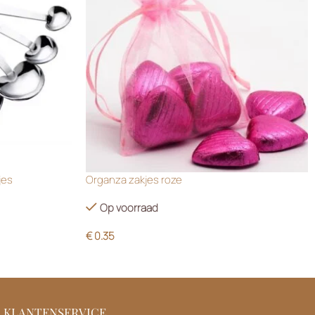
jes
Organza zakjes roze
Op voorraad
€
0.35
KLANTENSERVICE