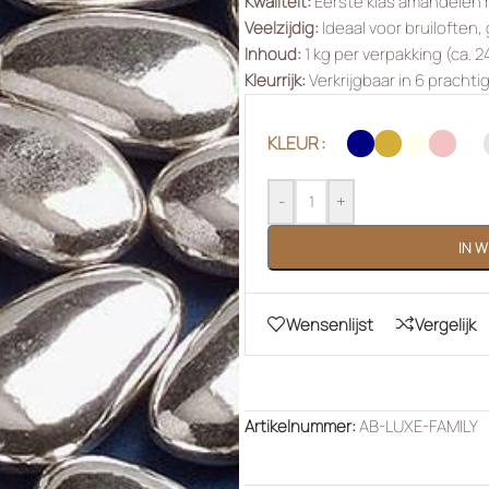
Kwaliteit:
Eerste klas amandelen 
Veelzijdig:
Ideaal voor bruiloften,
Inhoud:
1 kg per verpakking (ca. 
Kleurrijk:
Verkrijgbaar in 6 prachti
KLEUR
-
+
IN 
Wensenlijst
Vergelijk
Artikelnummer:
AB-LUXE-FAMILY