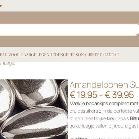
 ▼
EAU VOOR HAAR
GELEGENHEDEN
GEPERSONALISEERD CADEAU
rlaagje
Amandelbonen Sui
€
19.95
-
€
39.95
Maak je bedankjes compleet met
bruidssuikers zijn de perfecte vul
of een feestelijke kleur zoals
Bla
suikerlaagje vallen bij iedere gast