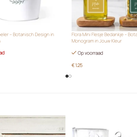
oeler – Botanisch Design in
Flora Mini Flesje Bedankje – Bot
n
Monogram in Jouw Kleur
aad
Op voorraad
€
1.25