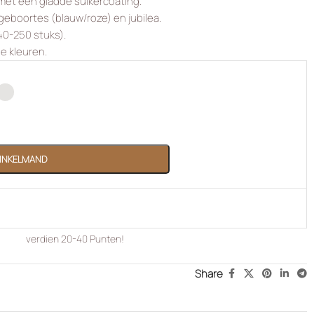
met een gladde suikercoating.
 geboortes (blauw/roze) en jubilea.
240-250 stuks).
ge kleuren.
WINKELMAND
verdien
20-40
Punten!
Share