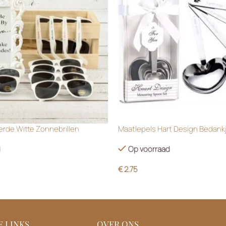
rde Witte Zonnebrillen
Maatlepels Hart Design Bedank
d
Op voorraad
€
2.75
 LINKS
OVER ONS