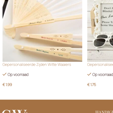
Gepersonaliseerde Zijden Witte Waaiers
Gepersonalisee
Op voorraad
Op voorraa
€
1.99
€
1.75
HANDIGE