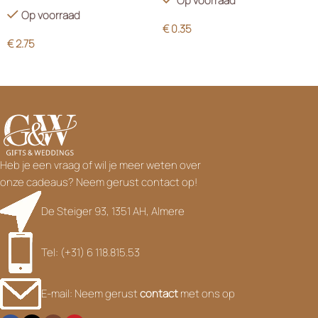
Op voorraad
Op voorraad
€
0.35
€
2.75
Heb je een vraag of wil je meer weten over
onze cadeaus? Neem gerust contact op!
De Steiger 93, 1351 AH, Almere
Tel: (+31) 6 118.815.53
E-mail: Neem gerust
contact
met ons op