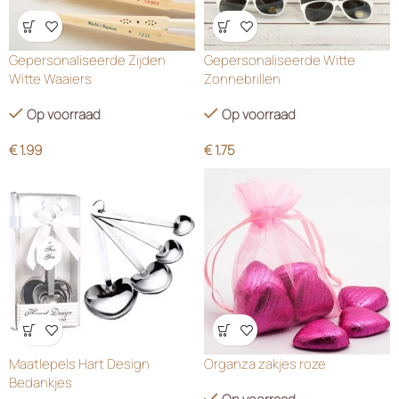
Wensenlijst
Wensenlijst
Gepersonaliseerde Zijden
Gepersonaliseerde Witte
Witte Waaiers
Zonnebrillen
Op voorraad
Op voorraad
€
1.99
€
1.75
Wensenlijst
Wensenlijst
Maatlepels Hart Design
Organza zakjes roze
Bedankjes