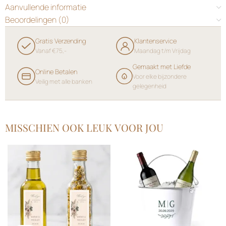
Aanvullende informatie
Beoordelingen (0)
Gratis Verzending
Klantenservice
Vanaf €75,-
Maandag t/m Vrijdag
Gemaakt met Liefde
Online Betalen
Voor elke bijzondere
Veilig met alle banken
gelegenheid
MISSCHIEN OOK LEUK VOOR JOU