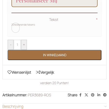
personaliseer mij
Tekst
*
20
resterende tekens
-
+
IN WINKELMAND
Wensenlijst
Vergelijk
verdien
20
Punten!
Artikelnummer:
PER3689-ROS
Share
Beschrijving