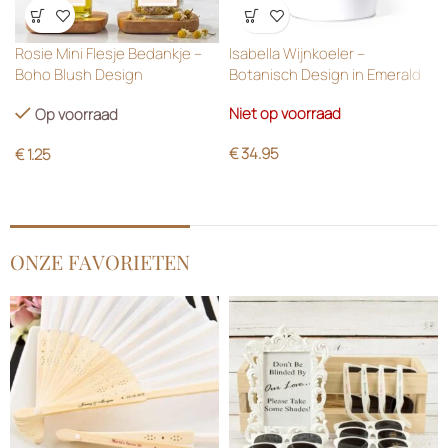
Wensenlijst
Wensenlijst
Rosie Mini Flesje Bedankje –
Isabella Wijnkoeler –
Boho Blush Design
Botanisch Design in Emerald
Green
Niet op voorraad
Op voorraad
€
34.95
€
1.25
ONZE FAVORIETEN