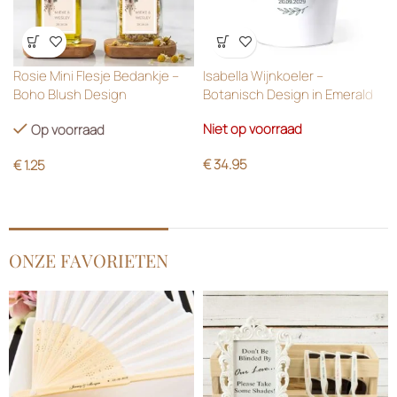
Wensenlijst
Wensenlijst
Rosie Mini Flesje Bedankje –
Isabella Wijnkoeler –
Boho Blush Design
Botanisch Design in Emerald
Green
Niet op voorraad
Op voorraad
€
34.95
€
1.25
ONZE FAVORIETEN