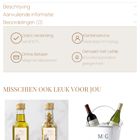
Beschrijving
Aanvullende informatie
Beoordelingen (0)
Gratis Verzending
Klantenservice
Vanaf €75,-
Maandag t/m Vrijdag
Gemaakt met Liefde
Online Betalen
Voor elke bijzondere
Veilig met alle banken
gelegenheid
MISSCHIEN OOK LEUK VOOR JOU