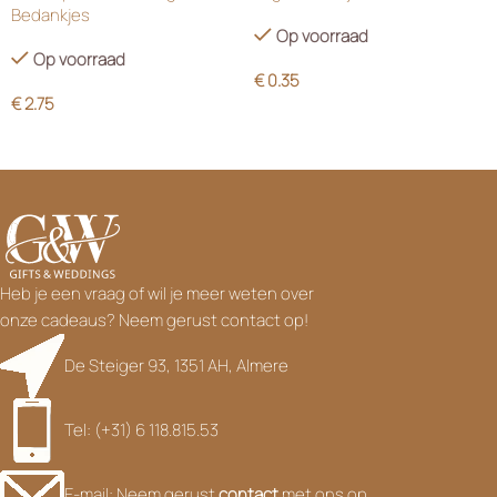
Bedankjes
Op voorraad
Op voorraad
€
0.35
€
2.75
Heb je een vraag of wil je meer weten over
onze cadeaus? Neem gerust contact op!
De Steiger 93, 1351 AH, Almere
Tel: (+31) 6 118.815.53
E-mail: Neem gerust
contact
met ons op