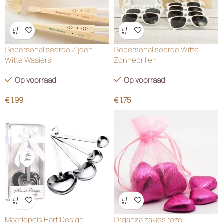
Wensenlijst
Wensenlijst
Gepersonaliseerde Zijden
Gepersonaliseerde Witte
Witte Waaiers
Zonnebrillen
Op voorraad
Op voorraad
€
1.99
€
1.75
Wensenlijst
Wensenlijst
Maatlepels Hart Design
Organza zakjes roze