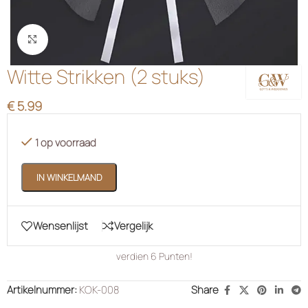
Klik om te vergroten
Witte Strikken (2 stuks)
€
5.99
1 op voorraad
IN WINKELMAND
Wensenlijst
Vergelijk
verdien
6
Punten!
Artikelnummer:
KOK-008
Share