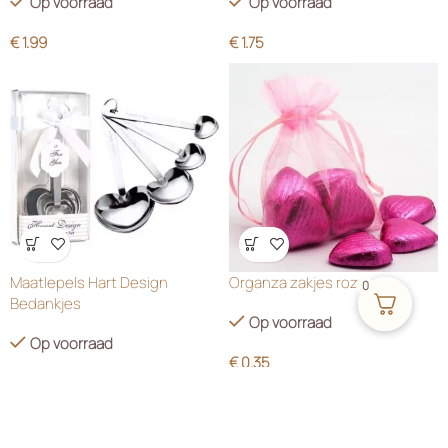
Op voorraad
Op voorraad
€
1.99
€
1.75
Wensenlijst
Wensenlijst
Maatlepels Hart Design
Organza zakjes roze
0
Bedankjes
Op voorraad
Op voorraad
€
0.35
€
2.75
Tijdelijk telefonisch niet bereikbaar – Vanwege
de topdrukte rondom het trouwseizoen ligt
onze focus volledig op de productie om alle