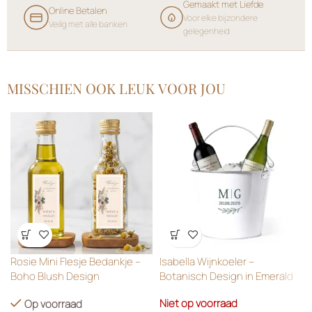
Gemaakt met Liefde
Online Betalen
Voor elke bijzondere
Veilig met alle banken
gelegenheid
MISSCHIEN OOK LEUK VOOR JOU
Wensenlijst
Wensenlijst
Rosie Mini Flesje Bedankje –
Isabella Wijnkoeler –
Boho Blush Design
Botanisch Design in Emerald
Green
Niet op voorraad
Op voorraad