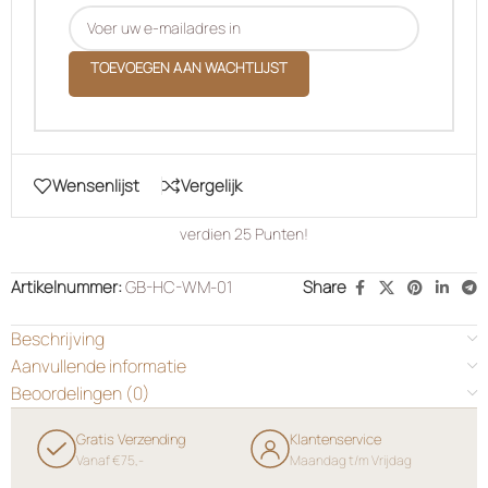
TOEVOEGEN AAN WACHTLIJST
Wensenlijst
Vergelijk
verdien
25
Punten!
Artikelnummer:
GB-HC-WM-01
Share
Beschrijving
Aanvullende informatie
Beoordelingen (0)
Gratis Verzending
Klantenservice
Vanaf €75,-
Maandag t/m Vrijdag