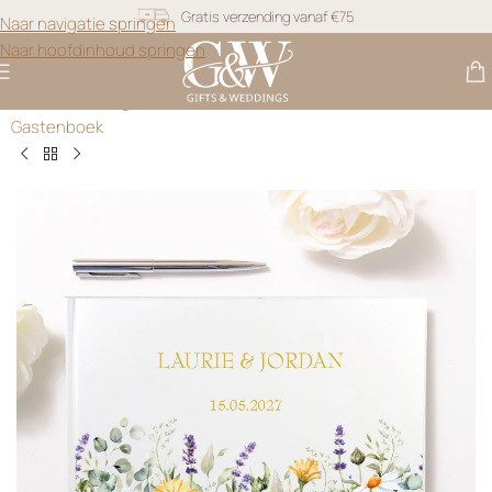
Gratis verzending vanaf €75
Naar navigatie springen
Naar hoofdinhoud springen
Snel geleverd
Gifts & Weddings
>
Gastenboek Bruiloft
>
Wild Meadow
Gratis personalisatie
Gastenboek