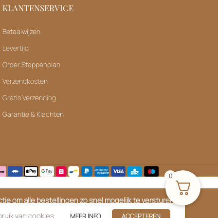
KLANTENSERVICE
Betaalwijzen
Levertijd
Order Stappenplan
Verzendkosten
Gratis Verzending
Garantie & Klachten
0
ie om alle bestellingen zo snel mogelijk te versturen. We
el verder!
ruik van cookies.
MEER INFO
ACCEPTEREN