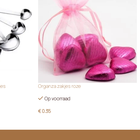
jes
Organza zakjes roze
Op voorraad
€
0.35