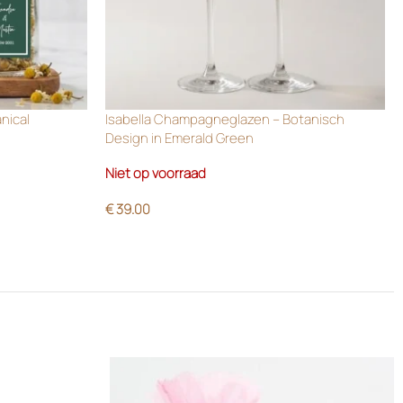
anical
Isabella Champagneglazen – Botanisch
Design in Emerald Green
Niet op voorraad
€
39.00