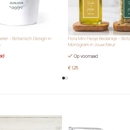
oeler – Botanisch Design in
Flora Mini Flesje Bedankje – Bot
n
Monogram in Jouw Kleur
aad
Op voorraad
€
1.25