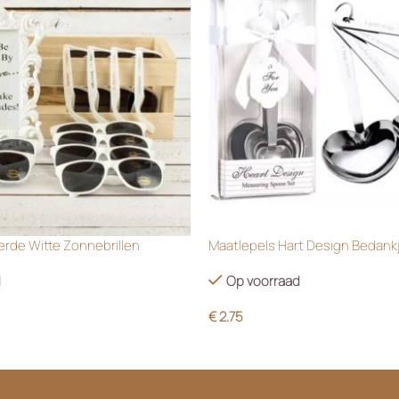
rde Witte Zonnebrillen
Maatlepels Hart Design Bedank
d
Op voorraad
€
2.75