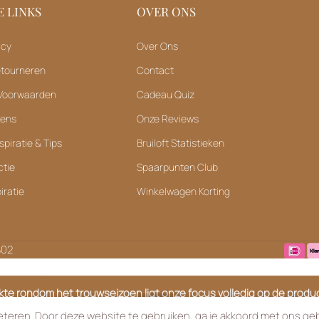
 LINKS
OVER ONS
icy
Over Ons
etourneren
Contact
Voorwaarden
Cadeau Quiz
vens
Onze Reviews
spiratie & Tips
Bruiloft Statistieken
ctie
Spaarpunten Club
iratie
Winkelwagen Korting
B02
ukte rondom het trouwseizoen ligt onze focus volledig op de product
elijk niet telefonisch bereikbaar, maar helpen je via e-mail graag en sn
teren. Door deze website te gebruiken, ga je akkoord met ons geb