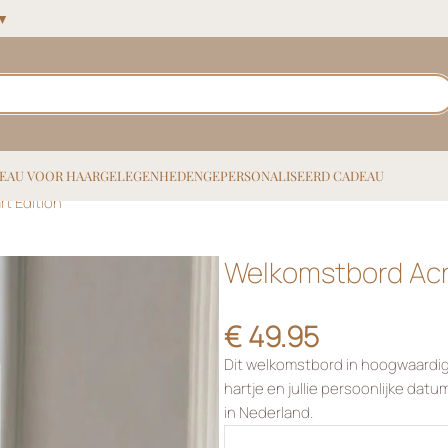
 ▼
EAU VOOR HAAR
GELEGENHEDEN
GEPERSONALISEERD CADEAU
rt Edition
Welkomstbord Acry
€
49.95
Dit welkomstbord in hoogwaardig w
hartje en jullie persoonlijke datum
in Nederland.