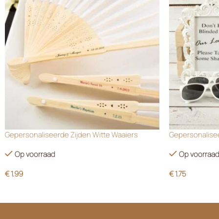
Gepersonaliseerde Zijden Witte Waaiers
Gepersonalisee
Op voorraad
Op voorraa
€
1.99
€
1.75