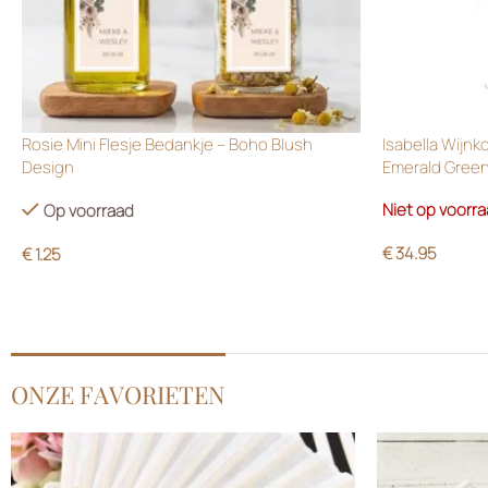
Rosie Mini Flesje Bedankje – Boho Blush
Isabella Wijnk
Design
Emerald Gree
Niet op voorr
Op voorraad
€
34.95
€
1.25
ONZE FAVORIETEN