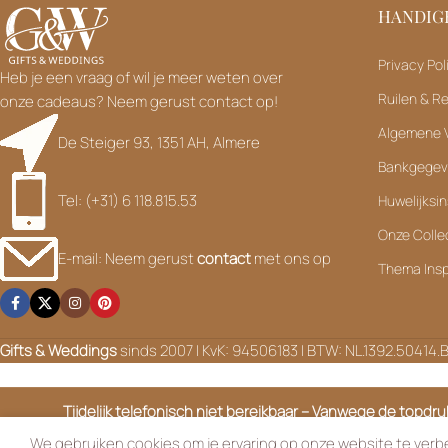
HANDIGE
Privacy Pol
Heb je een vraag of wil je meer weten over
Ruilen & R
onze cadeaus? Neem gerust contact op!
Algemene 
De Steiger 93, 1351 AH, Almere
Bankgege
Tel: (+31) 6 118.815.53
Huwelijksin
Onze Colle
E-mail: Neem gerust
contact
met ons op
Thema Insp
Gifts & Weddings
sinds 2007 | KvK: 94506183 | BTW: NL.1392.50414.
Tijdelijk telefonisch niet bereikbaar – Vanwege de topdr
zijn tijd
We gebruiken cookies om je ervaring op onze website te verbe