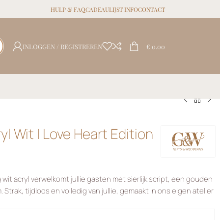
HULP & FAQ
CADEAULIJST INFO
CONTACT
INLOGGEN / REGISTREREN
€
0.00
l Wit | Love Heart Edition
it acryl verwelkomt jullie gasten met sierlijk script, een gouden
. Strak, tijdloos en volledig van jullie, gemaakt in ons eigen atelier