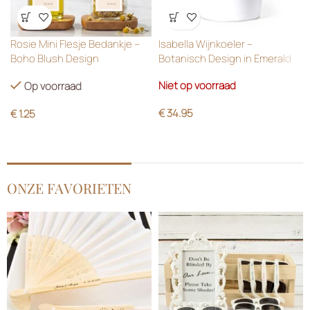
Wensenlijst
Wensenlijst
Rosie Mini Flesje Bedankje –
Isabella Wijnkoeler –
Boho Blush Design
Botanisch Design in Emerald
Green
Niet op voorraad
Op voorraad
€
34.95
€
1.25
ONZE FAVORIETEN