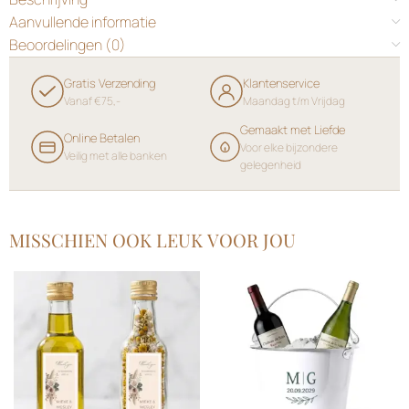
Aanvullende informatie
Beoordelingen (0)
Gratis Verzending
Klantenservice
Vanaf €75,-
Maandag t/m Vrijdag
Gemaakt met Liefde
Online Betalen
Voor elke bijzondere
Veilig met alle banken
gelegenheid
MISSCHIEN OOK LEUK VOOR JOU