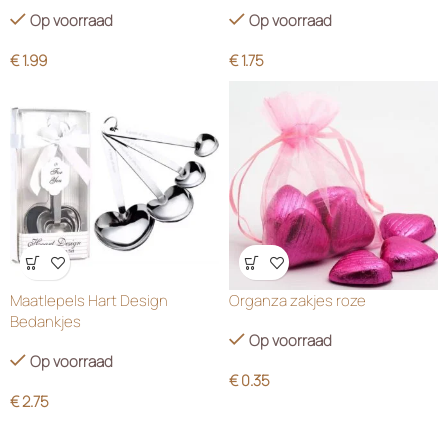
Op voorraad
Op voorraad
€
1.99
€
1.75
Wensenlijst
Wensenlijst
Maatlepels Hart Design
Organza zakjes roze
Bedankjes
Op voorraad
Op voorraad
€
0.35
€
2.75