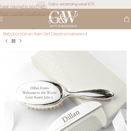
Snel geleverd
Naar navigatie springen
Naar hoofdinhoud springen
Gratis personalisatie
Gifts & Weddings
>
Kraamcadeau met Naam
>
Verzilverde
Babyborstel en Kam Set Gepersonaliseerd