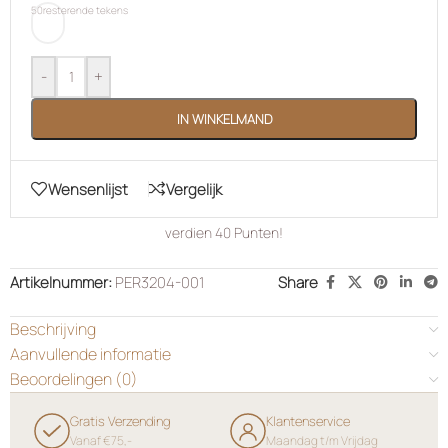
50
resterende tekens
-
+
IN WINKELMAND
Wensenlijst
Vergelijk
verdien
40
Punten!
Artikelnummer:
PER3204-001
Share
Beschrijving
Aanvullende informatie
Beoordelingen (0)
Gratis Verzending
Klantenservice
Vanaf €75,-
Maandag t/m Vrijdag