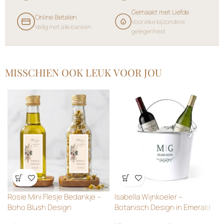
Gemaakt met Liefde
Online Betalen
Voor elke bijzondere
Veilig met alle banken
gelegenheid
MISSCHIEN OOK LEUK VOOR JOU
Wensenlijst
Wensenlijst
Rosie Mini Flesje Bedankje –
Isabella Wijnkoeler –
Boho Blush Design
Botanisch Design in Emerald
Green