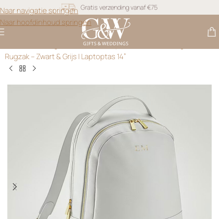
Naar navigatie springen
Snel geleverd
Naar hoofdinhoud springen
Gratis personalisatie
Gifts & Weddings
>
Diversen
>
Gepersonaliseerde Vegan Leren
Rugzak – Zwart & Grijs | Laptoptas 14”