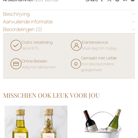
Beschrijving
Aanvullende informatie
Beoordelingen (0)
Gratis Verzending
Klantenservice
Vanaf €75,-
Maandag t/m Vrijdag
Gemaakt met Liefde
Online Betalen
Voor elke bijzondere
Veilig met alle banken
gelegenheid
MISSCHIEN OOK LEUK VOOR JOU