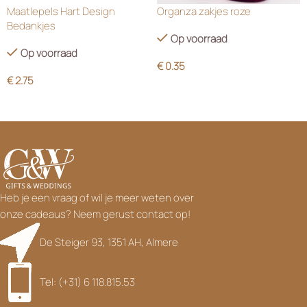
Maatlepels Hart Design
Organza zakjes roze
Bedankjes
Op voorraad
Op voorraad
€
0.35
€
2.75
Heb je een vraag of wil je meer weten over
onze cadeaus? Neem gerust contact op!
De Steiger 93, 1351 AH, Almere
Tel: (+31) 6 118.815.53