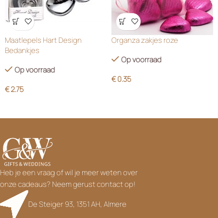
Wensenlijst
Wensenlijst
Maatlepels Hart Design
Organza zakjes roze
Bedankjes
Op voorraad
Op voorraad
€
0.35
€
2.75
Heb je een vraag of wil je meer weten over
onze cadeaus? Neem gerust contact op!
De Steiger 93, 1351 AH, Almere