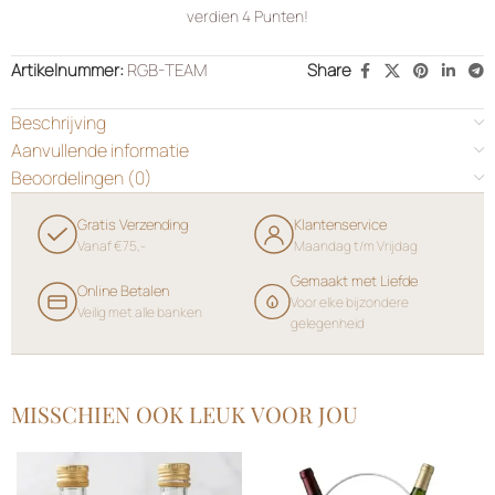
verdien
4
Punten!
Artikelnummer:
RGB-TEAM
Share
Beschrijving
Aanvullende informatie
Beoordelingen (0)
Gratis Verzending
Klantenservice
Vanaf €75,-
Maandag t/m Vrijdag
Gemaakt met Liefde
Online Betalen
Voor elke bijzondere
Veilig met alle banken
gelegenheid
MISSCHIEN OOK LEUK VOOR JOU