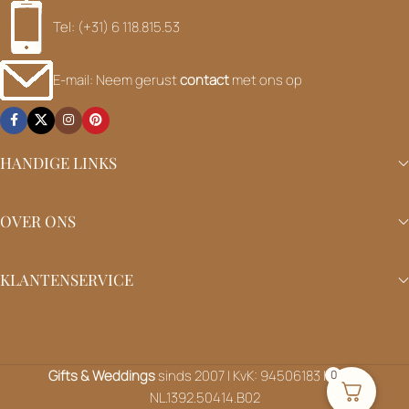
Tel: (+31) 6 118.815.53
E-mail: Neem gerust
contact
met ons op
HANDIGE LINKS
OVER ONS
KLANTENSERVICE
Gifts & Weddings
sinds 2007 | KvK: 94506183 | BTW:
0
NL.1392.50414.B02