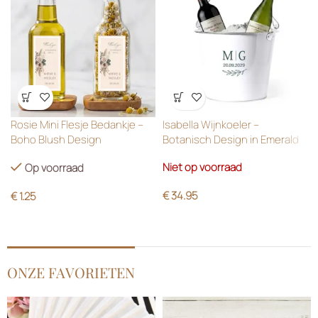
Wensenlijst
Wensenlijst
Rosie Mini Flesje Bedankje –
Isabella Wijnkoeler –
Boho Blush Design
Botanisch Design in Emerald
Green
Niet op voorraad
Op voorraad
€
34.95
€
1.25
ONZE FAVORIETEN