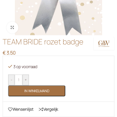
Klik om te vergroten
TEAM BRIDE rozet badge
€
3.50
3 op voorraad
-
+
IN WINKELMAND
Wensenlijst
Vergelijk