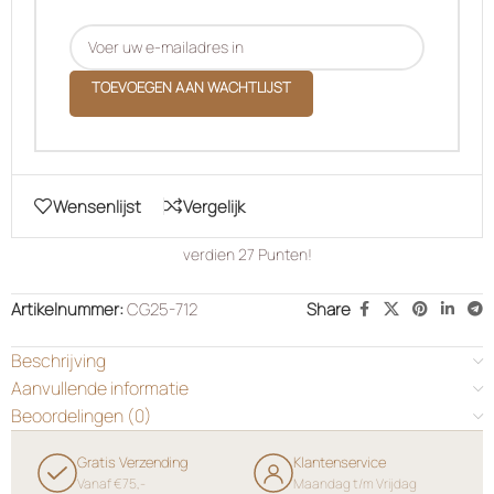
TOEVOEGEN AAN WACHTLIJST
Wensenlijst
Vergelijk
verdien
27
Punten!
Artikelnummer:
CG25-712
Share
Beschrijving
Aanvullende informatie
Beoordelingen (0)
Gratis Verzending
Klantenservice
Vanaf €75,-
Maandag t/m Vrijdag