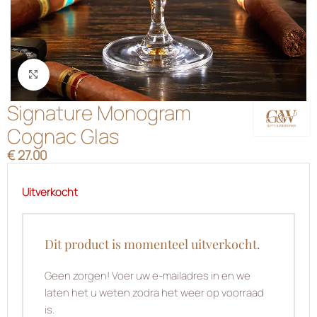
Klik om te vergroten
Signature Monogram
Cognac Glas
€
27.00
Uitverkocht
Dit product is momenteel uitverkocht.
Geen zorgen! Voer uw e-mailadres in en we
laten het u weten zodra het weer op voorraad
is.