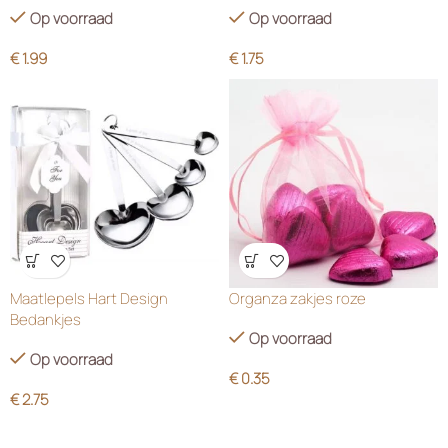
Op voorraad
Op voorraad
€
1.99
€
1.75
Wensenlijst
Wensenlijst
Maatlepels Hart Design
Organza zakjes roze
Bedankjes
Op voorraad
Op voorraad
€
0.35
€
2.75