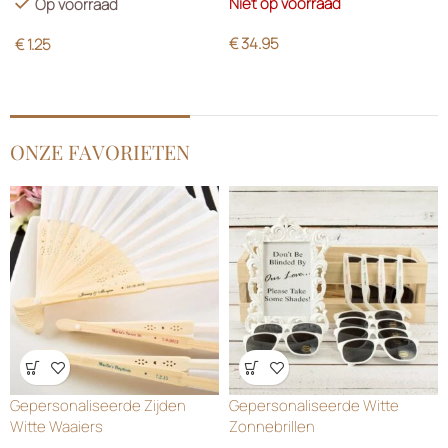
Niet op voorraad
Op voorraad
€
34.95
€
1.25
ONZE FAVORIETEN
Wensenlijst
Wensenlijst
Gepersonaliseerde Zijden
Gepersonaliseerde Witte
Witte Waaiers
Zonnebrillen