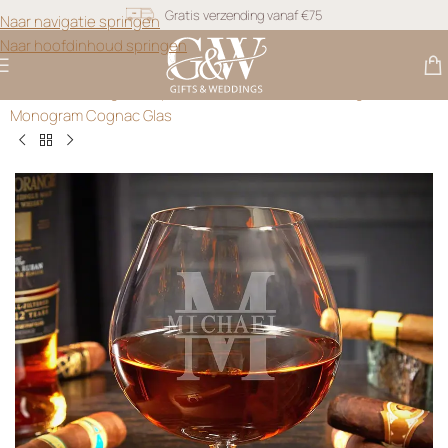
Naar navigatie springen
Snel geleverd
Naar hoofdinhoud springen
Gratis personalisatie
Gifts & Weddings
>
Gepersonaliseerd Glaswerk
>
Signature
Monogram Cognac Glas