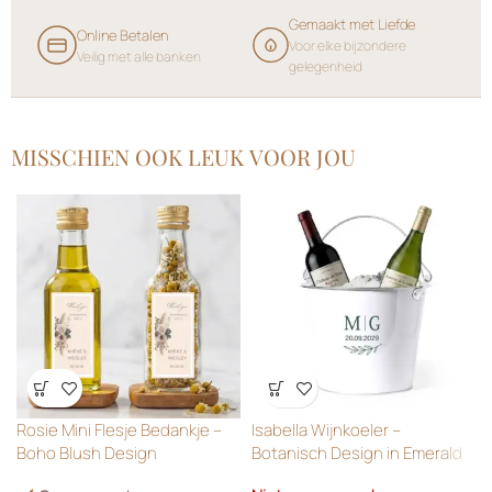
Gemaakt met Liefde
Online Betalen
Voor elke bijzondere
Veilig met alle banken
gelegenheid
MISSCHIEN OOK LEUK VOOR JOU
Wensenlijst
Wensenlijst
Rosie Mini Flesje Bedankje –
Isabella Wijnkoeler –
Boho Blush Design
Botanisch Design in Emerald
Green