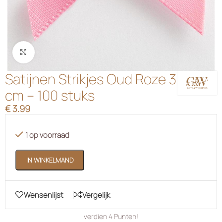
Klik om te vergroten
Satijnen Strikjes Oud Roze 3
cm – 100 stuks
€
3.99
1 op voorraad
IN WINKELMAND
Wensenlijst
Vergelijk
verdien
4
Punten!