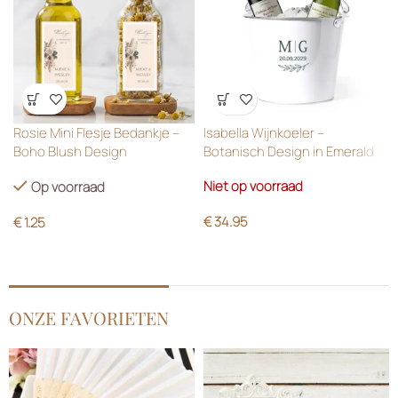
Wensenlijst
Wensenlijst
Rosie Mini Flesje Bedankje –
Isabella Wijnkoeler –
Boho Blush Design
Botanisch Design in Emerald
Green
Niet op voorraad
Op voorraad
€
34.95
€
1.25
ONZE FAVORIETEN