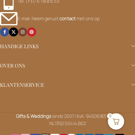
Tel: (+31) 6 118.815.53
E-mail: Neem gerust
contact
met ons op
HANDIGE LINKS
OVER ONS
KLANTENSERVICE
Gifts & Weddings
sinds 2007 | KvK: 94506183 | BTW:
0
NL.1392.50414.B02