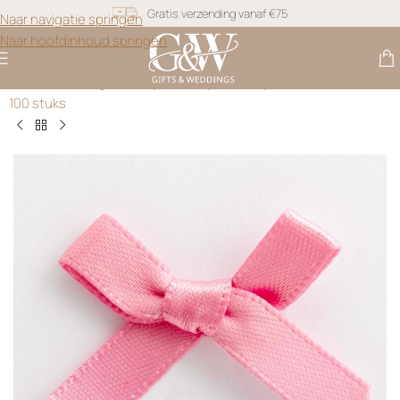
Gratis verzending vanaf €75
Naar navigatie springen
Snel geleverd
Naar hoofdinhoud springen
Gratis personalisatie
Gifts & Weddings
>
Strikjes
>
Satijnen Strikjes Oud Roze 3 cm –
100 stuks