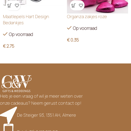
Wensenlijst
Wensenlijst
Maatlepels Hart Design
Organza zakjes roze
Bedankjes
Op voorraad
Op voorraad
€
0.35
€
2.75
Heb je een vraag of wil je meer weten over
onze cadeaus? Neem gerust contact op!
De Steiger 93, 1351 AH, Almere