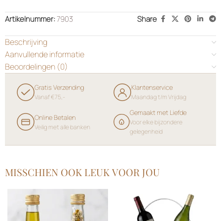
Artikelnummer:
7903
Share
Beschrijving
Aanvullende informatie
Beoordelingen (0)
Gratis Verzending
Klantenservice
Vanaf €75,-
Maandag t/m Vrijdag
Gemaakt met Liefde
Online Betalen
Voor elke bijzondere
Veilig met alle banken
gelegenheid
MISSCHIEN OOK LEUK VOOR JOU