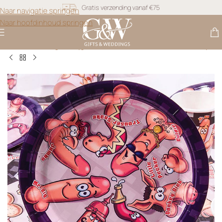
Gratis verzending vanaf €75
Naar navigatie springen
Naar hoofdinhoud springen
Snel geleverd
Gifts & Weddings
>
Vrijgezellenfeest Vrouwen
>
Piemel Bordjes
Gratis personalisatie