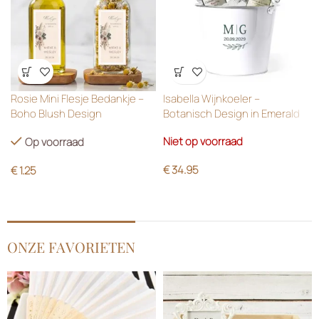
Wensenlijst
Wensenlijst
Rosie Mini Flesje Bedankje –
Isabella Wijnkoeler –
Boho Blush Design
Botanisch Design in Emerald
Green
Niet op voorraad
Op voorraad
€
34.95
€
1.25
ONZE FAVORIETEN