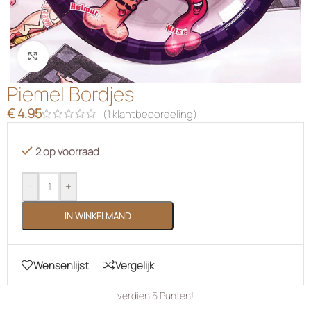
Klik om te vergroten
Piemel Bordjes
€
4.95
(
1
klantbeoordeling)
2 op voorraad
-
+
IN WINKELMAND
Wensenlijst
Vergelijk
verdien
5
Punten!