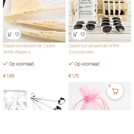
Wensenlijst
Wensenlijst
Gepersonaliseerde Zijden
Gepersonaliseerde Witte
Witte Waaiers
Zonnebrillen
Op voorraad
Op voorraad
€
1.99
€
1.75
0
Tijdelijk telefonisch niet bereikbaar – Vanwege
de topdrukte rondom het trouwseizoen ligt
onze focus volledig op de productie om alle