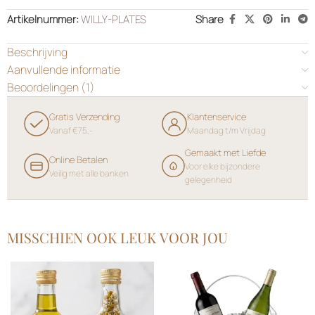
Artikelnummer:
WILLY-PLATES
Share
Beschrijving
Aanvullende informatie
Beoordelingen (1)
Gratis Verzending
Klantenservice
Vanaf €75,-
Maandag t/m Vrijdag
Gemaakt met Liefde
Online Betalen
Voor elke bijzondere
Veilig met alle banken
gelegenheid
MISSCHIEN OOK LEUK VOOR JOU