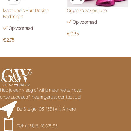
Wensenlijst
Wensenlijst
Maatlepels Hart Design
Organza zakjes roze
Bedankjes
Op voorraad
Op voorraad
€
0.35
€
2.75
Heb je een vraag of wil je meer weten over
onze cadeaus? Neem gerust contact op!
De Steiger 93, 1351 AH, Almere
Tel: (+31) 6 118.815.53