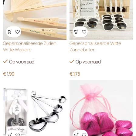
Wensenlijst
Wensenlijst
Gepersonaliseerde Zijden
Gepersonaliseerde Witte
Witte Waaiers
Zonnebrillen
Op voorraad
Op voorraad
€
1.99
€
1.75