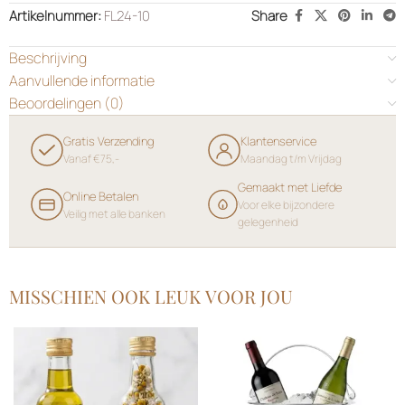
Artikelnummer:
FL24-10
Share
Beschrijving
Aanvullende informatie
Beoordelingen (0)
Gratis Verzending
Klantenservice
Vanaf €75,-
Maandag t/m Vrijdag
Gemaakt met Liefde
Online Betalen
Voor elke bijzondere
Veilig met alle banken
gelegenheid
MISSCHIEN OOK LEUK VOOR JOU