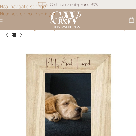
Gratis verzending vanaf €75
Naar navigatie springen
Naar hoofdinhoud springen
Snel geleverd
Gratis personalisatie
Gifts & Weddings
>
Fotolijsten
>
Pawsome Friendship Fotolijst