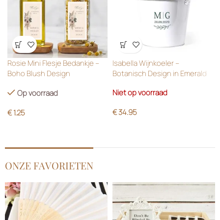
Wensenlijst
Wensenlijst
Rosie Mini Flesje Bedankje –
Isabella Wijnkoeler –
Boho Blush Design
Botanisch Design in Emerald
Green
Niet op voorraad
Op voorraad
€
34.95
€
1.25
ONZE FAVORIETEN