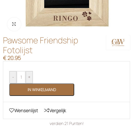
Klik om te vergroten
Pawsome Friendship
Fotolijst
€
20.95
-
+
IN WINKELMAND
Wensenlijst
Vergelijk
verdien
21
Punten!