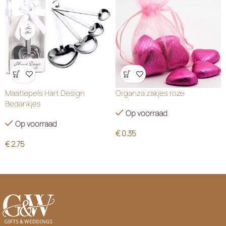
Wensenlijst
Wensenlijst
Maatlepels Hart Design
Organza zakjes roze
Bedankjes
Op voorraad
Op voorraad
€
0.35
€
2.75