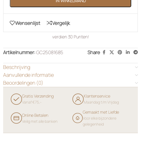
IN WINKELMAND
Wensenlijst
Vergelijk
verdien
30
Punten!
Artikelnummer:
GC25081685
Share
Beschrijving
Aanvullende informatie
Beoordelingen (0)
Gratis Verzending
Klantenservice
Vanaf €75,-
Maandag t/m Vrijdag
Gemaakt met Liefde
Online Betalen
Voor elke bijzondere
Veilig met alle banken
gelegenheid