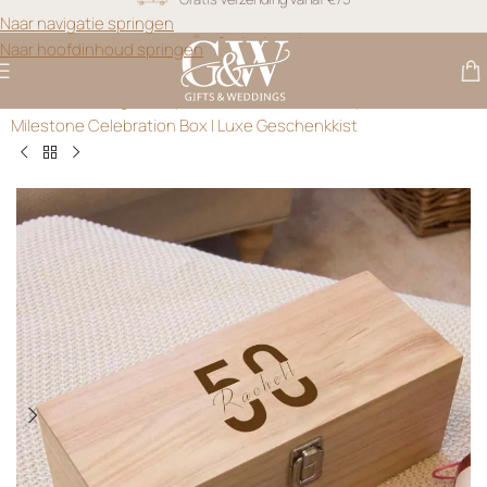
Snel geleverd
Naar navigatie springen
Naar hoofdinhoud springen
Gratis personalisatie
Gifts & Weddings
>
Gepersonaliseerde Whiskey Cadeaus
>
Milestone Celebration Box | Luxe Geschenkkist