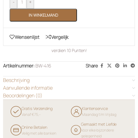
-
+
IN WINKELMAND
Wensenlijst
Vergelijk
verdien
10
Punten!
Artikelnummer:
BW-416
Share
Beschrijving
Aanvullende informatie
Beoordelingen (0)
Gratis Verzending
Klantenservice
Vanaf €75,-
Maandag t/m Vrijdag
Gemaakt met Liefde
Online Betalen
Voor elke bijzondere
Veilig met alle banken
gelegenheid