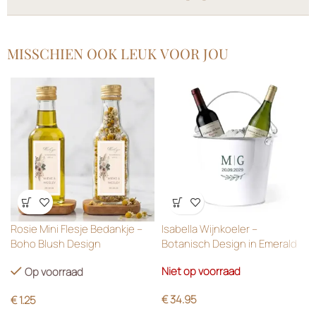
MISSCHIEN OOK LEUK VOOR JOU
Wensenlijst
Wensenlijst
Rosie Mini Flesje Bedankje –
Isabella Wijnkoeler –
Boho Blush Design
Botanisch Design in Emerald
Green
Niet op voorraad
Op voorraad
€
34.95
€
1.25