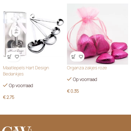
Wensenlijst
Wensenlijst
Maatlepels Hart Design
Organza zakjes roze
Bedankjes
Op voorraad
Op voorraad
€
0.35
€
2.75