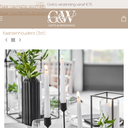
Naar navigatie springen
Snel geleverd
Naar hoofdinhoud springen
Gratis personalisatie
Gifts & Weddings
>
Bruiloft Decoratie
>
Mat Zwarte
Kaarsenhouders (3st)