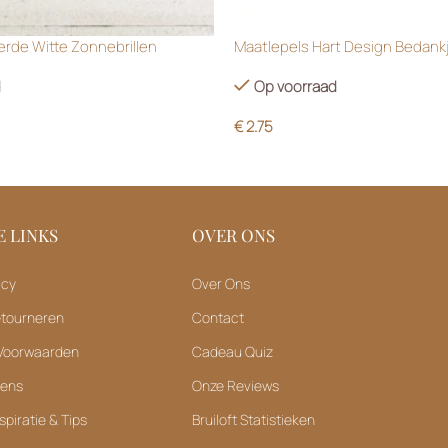
rde Witte Zonnebrillen
Maatlepels Hart Design Bedank
d
Op voorraad
€
2.75
 LINKS
OVER ONS
icy
Over Ons
etourneren
Contact
Voorwaarden
Cadeau Quiz
vens
Onze Reviews
spiratie & Tips
Bruiloft Statistieken