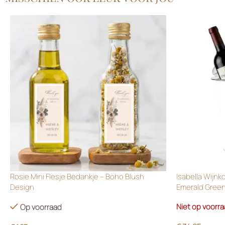
Rosie Mini Flesje Bedankje – Boho Blush
Isabella Wijnk
Design
Emerald Gree
Niet op voorr
Op voorraad