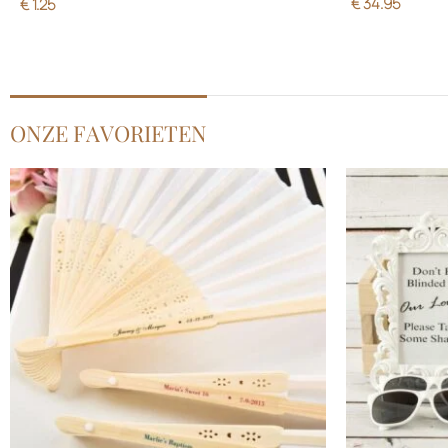
€
34.95
€
1.25
ONZE FAVORIETEN