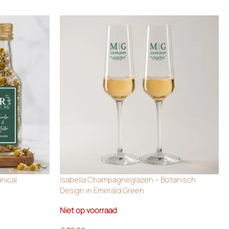
anical
Isabella Champagneglazen – Botanisch
Design in Emerald Green
Niet op voorraad