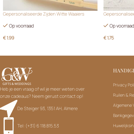
Gepersonaliseerde Zijden Witte Waaiers
Gepersonalisee
Op voorraad
Op voorraa
€
1.99
€
1.75
HANDIGE
Privacy Pol
Heb je een vraag of wil je meer weten over
Ruilen & R
onze cadeaus? Neem gerust contact op!
Algemene 
De Steiger 93, 1351 AH, Almere
Bankgege
Tel: (+31) 6 118.815.53
Huwelijksin