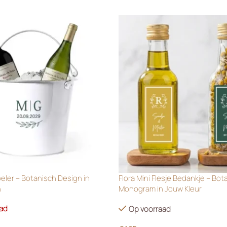
oeler – Botanisch Design in
Flora Mini Flesje Bedankje – Bot
n
Monogram in Jouw Kleur
aad
Op voorraad