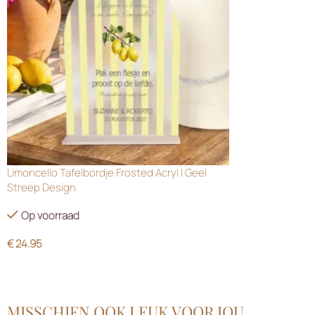
Limoncello Tafelbordje Frosted Acryl | Geel
Streep Design
Op voorraad
€
24.95
MISSCHIEN OOK LEUK VOOR JOU