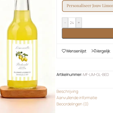
personaliseer jouw limo
-
+
Wensenlijst
Vergelijk
Artikelnummer:
MF-LIM-GL-BED
Beschrijving
Aanvullende informatie
Beoordelingen (0)