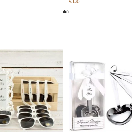
€
1.25