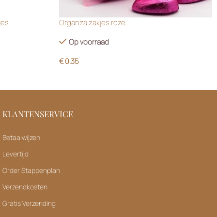
jes
Organza zakjes roze
Op voorraad
€
0.35
KLANTENSERVICE
Betaalwijzen
Levertijd
Order Stappenplan
Verzendkosten
Gratis Verzending