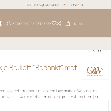
HULP & FAQ
CADEAULIJST INFO
CONTACT
INLOGGEN / REGISTREREN
€
0.00
je Bruiloft “Bedankt” met
zonnig geel streepdesign en een luxe matte afwerking, los
, keuze uit zwarte of zilveren dop en gratis vul-trechtertjes.