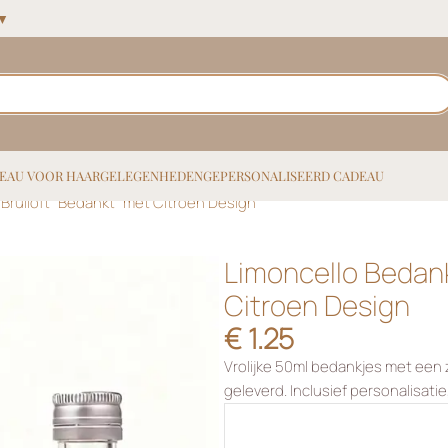
 ▼
EAU VOOR HAAR
GELEGENHEDEN
GEPERSONALISEERD CADEAU
Bruiloft “Bedankt” met Citroen Design
Limoncello Bedank
Citroen Design
€
1.25
Vrolijke 50ml bedankjes met een 
geleverd. Inclusief personalisatie