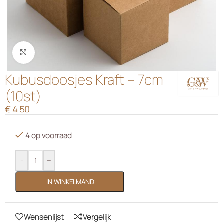
Klik om te vergroten
Kubusdoosjes Kraft – 7cm
(10st)
€
4.50
4 op voorraad
-
+
IN WINKELMAND
Wensenlijst
Vergelijk