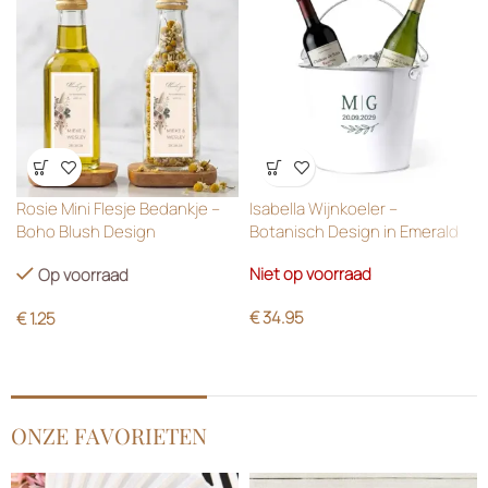
Wensenlijst
Wensenlijst
Rosie Mini Flesje Bedankje –
Isabella Wijnkoeler –
Boho Blush Design
Botanisch Design in Emerald
Green
Niet op voorraad
Op voorraad
€
34.95
€
1.25
ONZE FAVORIETEN