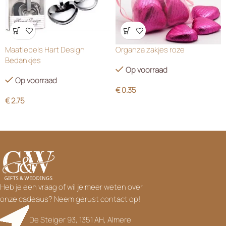
Wensenlijst
Wensenlijst
Maatlepels Hart Design
Organza zakjes roze
Bedankjes
Op voorraad
Op voorraad
€
0.35
€
2.75
Heb je een vraag of wil je meer weten over
onze cadeaus? Neem gerust contact op!
De Steiger 93, 1351 AH, Almere