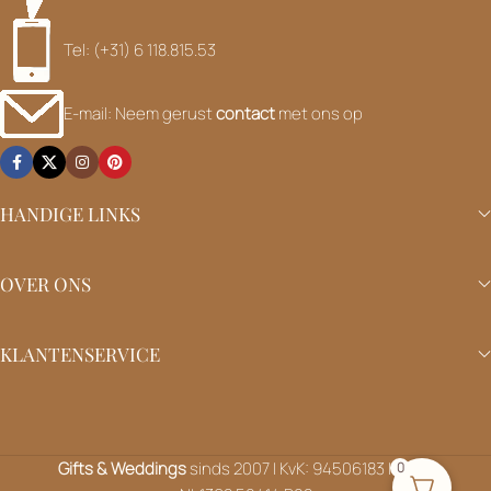
Tel: (+31) 6 118.815.53
E-mail: Neem gerust
contact
met ons op
HANDIGE LINKS
OVER ONS
KLANTENSERVICE
Gifts & Weddings
sinds 2007 | KvK: 94506183 | BTW:
0