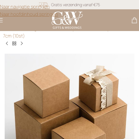
Naar navigatie springen
Snel geleverd
Naar hoofdinhoud springen
Gratis personalisatie
Gifts & Weddings
>
Cadeau Doosjes
>
Kubusdoosjes Kraft –
7cm (10st)