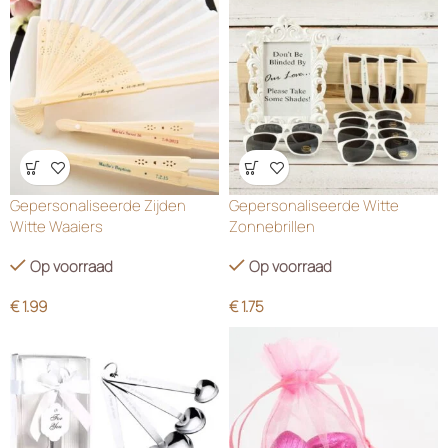
Wensenlijst
Wensenlijst
Gepersonaliseerde Zijden
Gepersonaliseerde Witte
Witte Waaiers
Zonnebrillen
Op voorraad
Op voorraad
€
1.99
€
1.75