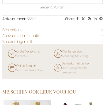
verdien
5
Punten!
Artikelnummer:
35512
Share
Beschrijving
Aanvullende informatie
Beoordelingen (0)
Gratis Verzending
Klantenservice
Vanaf €75,-
Maandag t/m Vrijdag
Gemaakt met Liefde
Online Betalen
Voor elke bijzondere
Veilig met alle banken
gelegenheid
MISSCHIEN OOK LEUK VOOR JOU