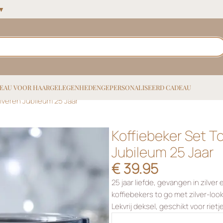
 ▼
EAU VOOR HAAR
GELEGENHEDEN
GEPERSONALISEERD CADEAU
lveren Jubileum 25 Jaar
Koffiebeker Set T
Jubileum 25 Jaar
€
39.95
25 jaar liefde, gevangen in zilve
koffiebekers to go met zilver-loo
Lekvrij deksel, geschikt voor rietj