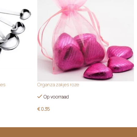
jes
Organza zakjes roze
Op voorraad
€
0.35