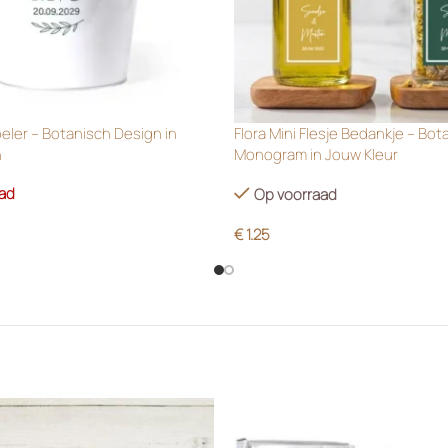
oeler – Botanisch Design in
Flora Mini Flesje Bedankje – Bot
n
Monogram in Jouw Kleur
aad
Op voorraad
€
1.25