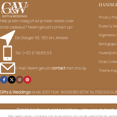
HANDIGE
Privacy Pol
Heb je een vraag of wil je meer weten over
Ruilen & R
onze cadeaus? Neem gerust contact op!
Algemene 
De Steiger 93, 1351 AH, Almere
Bankgege
Tel: (+31) 6 118.815.53
Huwelijksin
Onze Colle
E-mail: Neem gerust
contact
met ons op
Thema Insp
Gifts & Weddings
sinds 2007 | KvK: 94506183 | BTW: NL.1392.50414.
Tijdelijk telefonisch niet bereikbaar – Vanwege de topdr
zijn tijd
We gebruiken cookies om je ervaring op onze website te verbe