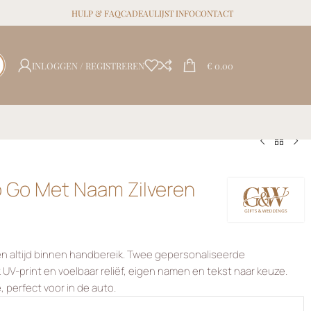
HULP & FAQ
CADEAULIJST INFO
CONTACT
INLOGGEN / REGISTREREN
€
0.00
o Go Met Naam Zilveren
r en altijd binnen handbereik. Twee gepersonaliseerde
k UV-print en voelbaar reliëf, eigen namen en tekst naar keuze.
e, perfect voor in de auto.