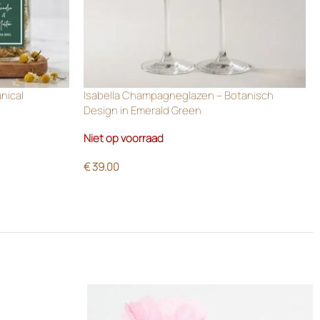
anical
Isabella Champagneglazen – Botanisch
Design in Emerald Green
Niet op voorraad
€
39.00