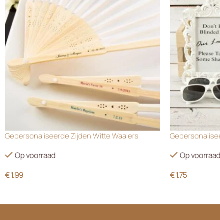
Gepersonaliseerde Zijden Witte Waaiers
Gepersonalisee
Op voorraad
Op voorraa
€
1.99
€
1.75