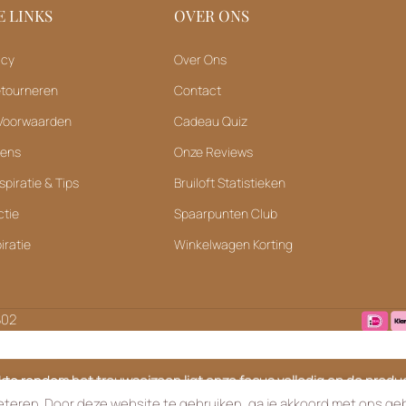
 LINKS
OVER ONS
icy
Over Ons
etourneren
Contact
Voorwaarden
Cadeau Quiz
vens
Onze Reviews
spiratie & Tips
Bruiloft Statistieken
ctie
Spaarpunten Club
iratie
Winkelwagen Korting
B02
ukte rondom het trouwseizoen ligt onze focus volledig op de product
elijk niet telefonisch bereikbaar, maar helpen je via e-mail graag en sn
teren. Door deze website te gebruiken, ga je akkoord met ons geb