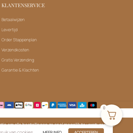
KLANTENSERVICE
Betaalwijzen
Levertijd
Order Stappenplan
Verzendkosten
Gratis Verzending
Garantie & Klachten
0
ie om alle bestellingen zo snel mogelijk te versturen. We
el verder!
ruik van cookies.
MEER INFO
ACCEPTEREN