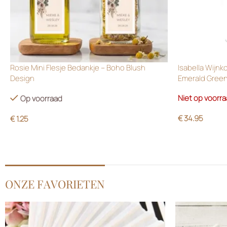
Rosie Mini Flesje Bedankje – Boho Blush
Isabella Wijnk
Design
Emerald Gree
Niet op voorr
Op voorraad
€
34.95
€
1.25
ONZE FAVORIETEN