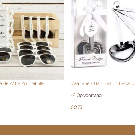
rde Witte Zonnebrillen
Maatlepels Hart Design Bedank
d
Op voorraad
€
2.75