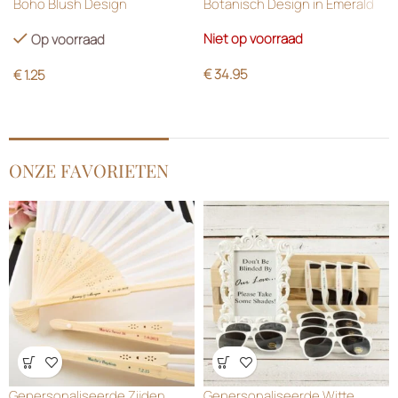
Boho Blush Design
Botanisch Design in Emerald
Green
Niet op voorraad
Op voorraad
€
34.95
€
1.25
ONZE FAVORIETEN
Wensenlijst
Wensenlijst
Gepersonaliseerde Zijden
Gepersonaliseerde Witte