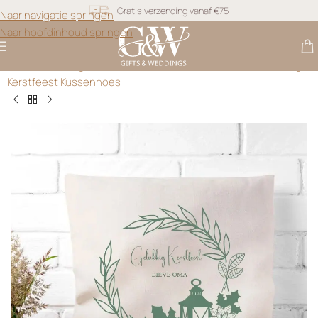
Naar navigatie springen
Snel geleverd
Naar hoofdinhoud springen
Gratis personalisatie
Gifts & Weddings
>
Kerstcadeau
>
Gepersonaliseerd Gelukkig
Kerstfeest Kussenhoes