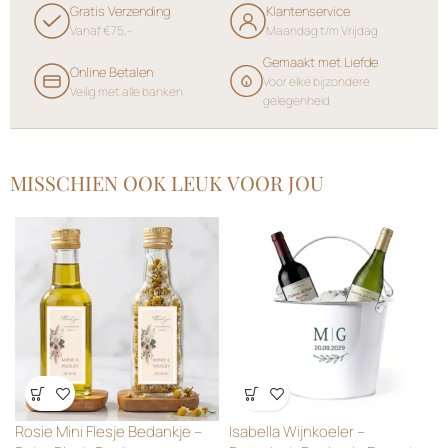
Gratis Verzending
Klantenservice
Vanaf €75,-
Maandag t/m Vrijdag
Gemaakt met Liefde
Online Betalen
Voor elke bijzondere
Veilig met alle banken
gelegenheid
MISSCHIEN OOK LEUK VOOR JOU
Wensenlijst
Wensenlijst
Rosie Mini Flesje Bedankje –
Isabella Wijnkoeler –