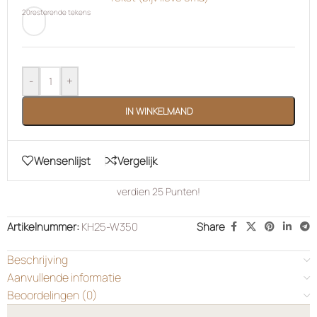
20
resterende tekens
-
+
IN WINKELMAND
Wensenlijst
Vergelijk
verdien
25
Punten!
Artikelnummer:
KH25-W350
Share
Beschrijving
Aanvullende informatie
Beoordelingen (0)