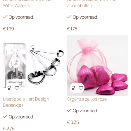
Witte Waaiers
Zonnebrillen
Op voorraad
Op voorraad
€
1.99
€
1.75
Wensenlijst
Wensenlijst
Maatlepels Hart Design
Organza zakjes roze
Bedankjes
Op voorraad
Op voorraad
€
0.35
€
2.75