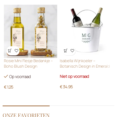
Wensenlijst
Wensenlijst
Rosie Mini Flesje Bedankje –
Isabella Wijnkoeler –
Boho Blush Design
Botanisch Design in Emerald
Green
Niet op voorraad
Op voorraad
€
34.95
€
1.25
ONZE FAVORIETEN