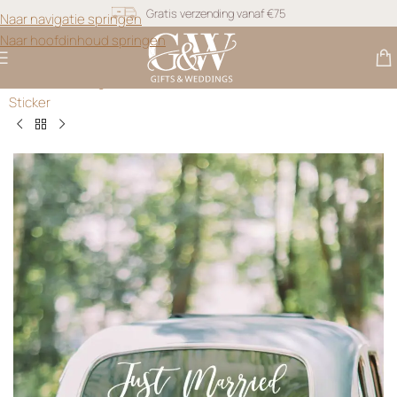
Naar navigatie springen
Snel geleverd
Naar hoofdinhoud springen
Gratis personalisatie
Gifts & Weddings
>
Auto Stickers Bruiloft
>
Just Married Auto
Sticker