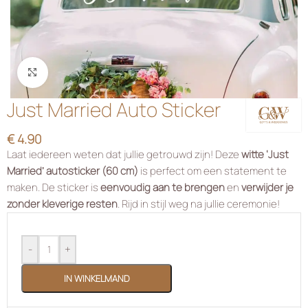
Klik om te vergroten
Just Married Auto Sticker
€
4.90
Laat iedereen weten dat jullie getrouwd zijn! Deze
witte ‘Just
Married’ autosticker (60 cm)
is perfect om een statement te
maken. De sticker is
eenvoudig aan te brengen
en
verwijder je
zonder kleverige resten
. Rijd in stijl weg na jullie ceremonie!
-
+
IN WINKELMAND