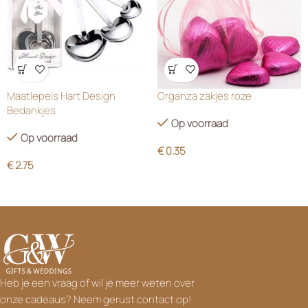
Wensenlijst
Wensenlijst
Maatlepels Hart Design
Organza zakjes roze
Bedankjes
Op voorraad
Op voorraad
€
0.35
€
2.75
Heb je een vraag of wil je meer weten over
onze cadeaus? Neem gerust contact op!