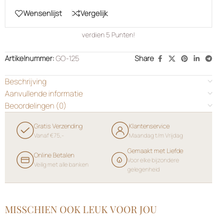
Wensenlijst
Vergelijk
verdien
5
Punten!
Artikelnummer:
GO-125
Share
Beschrijving
Aanvullende informatie
Beoordelingen (0)
Gratis Verzending
Klantenservice
Vanaf €75,-
Maandag t/m Vrijdag
Gemaakt met Liefde
Online Betalen
Voor elke bijzondere
Veilig met alle banken
gelegenheid
MISSCHIEN OOK LEUK VOOR JOU