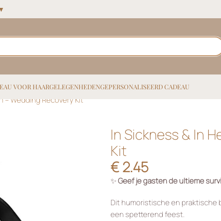
 ▼
EAU VOOR HAAR
GELEGENHEDEN
GEPERSONALISEERD CADEAU
th – Wedding Recovery Kit
In Sickness & In 
Kit
€
2.45
✨
Geef je gasten de ultieme survi
Dit humoristische en praktische b
een spetterend feest.