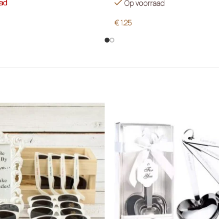
aad
Op voorraad
€
1.25