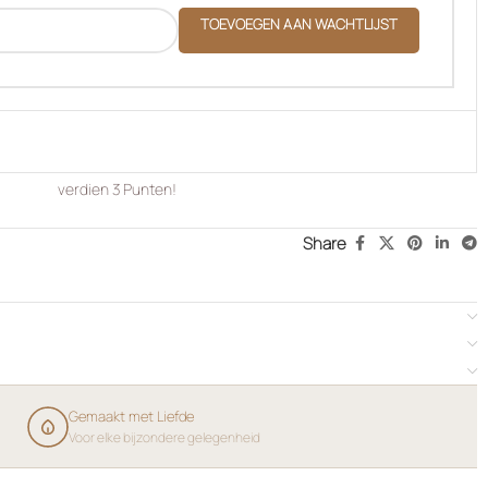
TOEVOEGEN AAN WACHTLIJST
verdien
3
Punten!
Share
Gemaakt met Liefde
Voor elke bijzondere gelegenheid