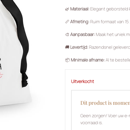
🌿
Materiaal:
Elegant geborsteld 
📏
Afmeting:
Ruim formaat van 15 
🎨
Aanpasbaar:
Maak het uniek met
🚚
Levertijd:
Razendsnel geleverd
📦
Minimale afname:
Al te bestell
Uitverkocht
Dit product is momen
Geen zorgen! Voer uw e-m
voorraad is.