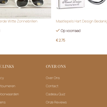
rde Witte Zonnebrillen
Maatlepels Hart Design Bedank
d
Op voorraad
€
2.75
 LINKS
OVER ONS
icy
Over Ons
etourneren
Contact
Voorwaarden
Cadeau Quiz
vens
Onze Reviews