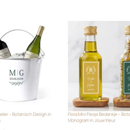
oeler – Botanisch Design in
Flora Mini Flesje Bedankje – Bot
n
Monogram in Jouw Kleur