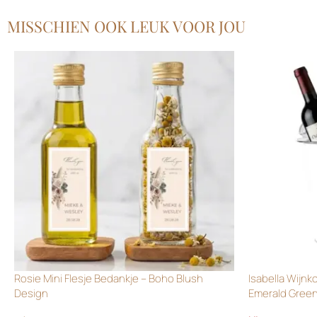
MISSCHIEN OOK LEUK VOOR JOU
Rosie Mini Flesje Bedankje – Boho Blush
Isabella Wijnk
Design
Emerald Gree