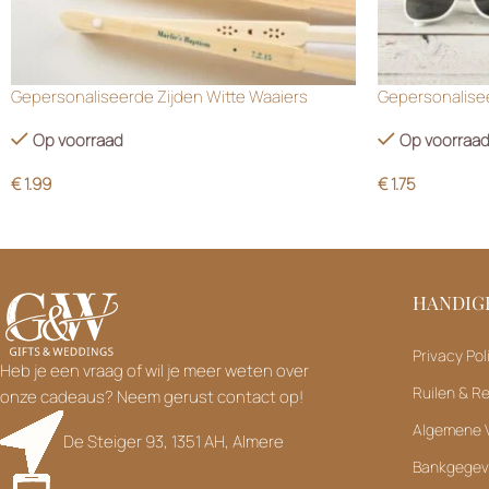
Gepersonaliseerde Zijden Witte Waaiers
Gepersonalisee
Op voorraad
Op voorraa
€
1.99
€
1.75
HANDIGE
Privacy Pol
Heb je een vraag of wil je meer weten over
Ruilen & R
onze cadeaus? Neem gerust contact op!
Algemene 
De Steiger 93, 1351 AH, Almere
Bankgege