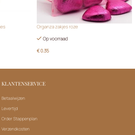
jes
Organza zakjes roze
Op voorraad
€
0.35
KLANTENSERVICE
Betaalwijzen
Levertijd
Order Stappenplan
Verzendkosten