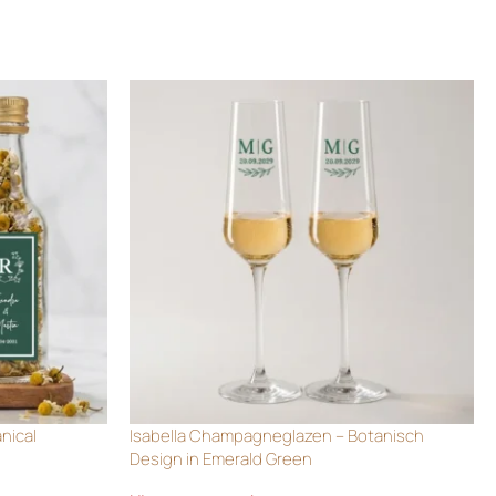
anical
Isabella Champagneglazen – Botanisch
Design in Emerald Green