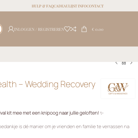
HULP & FAQ
CADEAULIJST INFO
CONTACT
INLOGGEN / REGISTREREN
€
0.00
Health – Wedding Recovery
val kit mee met een knipoog naar jullie geloften!
✨
edankje is dé manier om je vrienden en familie te verrassen na