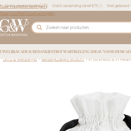
Gratis personalisatie
Gratis verzending vanaf €75
Snel geleverd
Naar navigatie springen
Naar hoofdinhoud springen
UWELIJKSCADEAU
BEDANKJES
TROUWARTIKELEN
CADEAU VOOR HEM
CAD
Gifts & Weddings
>
Bedankzakjes Bruiloft
>
In Sickness & In Heal