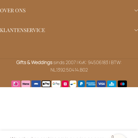
OVER ONS
KLANTENSERVICE
Gifts & Weddings
sinds 2007 | KvK: 94506183 | BTW:
NL.1392.50414.B02
0