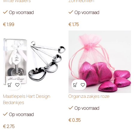
Witte Waaiers
Zonnebrillen
Op voorraad
Op voorraad
€
1.99
€
1.75
Wensenlijst
Wensenlijst
Maatlepels Hart Design
Organza zakjes roze
Bedankjes
Op voorraad
Op voorraad
€
0.35
€
2.75