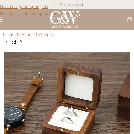
Snel geleverd
Naar navigatie springen
Naar hoofdinhoud springen
Gratis personalisatie
Gifts & Weddings
>
Ringdoosjes
>
Houten Ringendoosje The
Rings | Kies uit 6 Designs