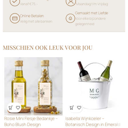
Vanaf €75,-
Maandag t/m Vrijdag
Gemaakt met Liefde
Online Betalen
Voor elke bijzondere
Veilig met alle banken
gelegenheid
MISSCHIEN OOK LEUK VOOR JOU
Wensenlijst
Wensenlijst
Rosie Mini Flesje Bedankje –
Isabella Wijnkoeler –
Boho Blush Design
Botanisch Design in Emerald