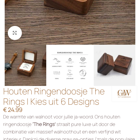
Klik om te vergroten
Houten Ringendoosje The
Rings | Kies uit 6 Designs
€
24.99
De warmte van walnoot voor jullie ja-woord. Ons houten
ringendoosje
‘The Rings’
straalt pure luxe uit door de
combinatie van massief walnoothout en een verfijnd wit
interieur. Dankzij de diverse gravure-opties (zoals de populaire