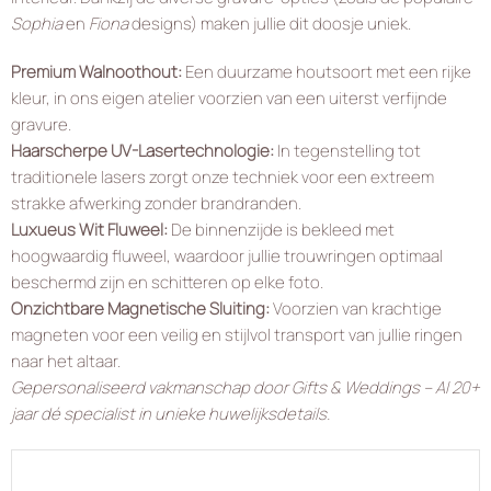
Sophia
en
Fiona
designs) maken jullie dit doosje uniek.
Premium Walnoothout:
Een duurzame houtsoort met een rijke
kleur, in ons eigen atelier voorzien van een uiterst verfijnde
gravure.
Haarscherpe UV-Lasertechnologie:
In tegenstelling tot
traditionele lasers zorgt onze techniek voor een extreem
strakke afwerking zonder brandranden.
Luxueus Wit Fluweel:
De binnenzijde is bekleed met
hoogwaardig fluweel, waardoor jullie trouwringen optimaal
beschermd zijn en schitteren op elke foto.
Onzichtbare Magnetische Sluiting:
Voorzien van krachtige
magneten voor een veilig en stijlvol transport van jullie ringen
naar het altaar.
Gepersonaliseerd vakmanschap door Gifts & Weddings – Al 20+
jaar dé specialist in unieke huwelijksdetails.