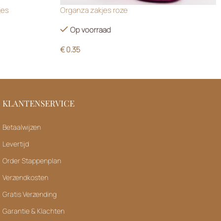
jes
Organza zakjes roze
Op voorraad
€
0.35
KLANTENSERVICE
Betaalwijzen
Levertijd
Order Stappenplan
Verzendkosten
Gratis Verzending
Garantie & Klachten