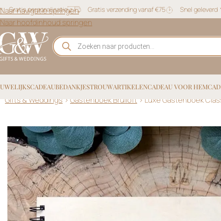
Gratis personalisatie
Gratis verzending vanaf €75
Snel geleverd
Naar navigatie springen
Naar hoofdinhoud springen
UWELIJKSCADEAU
BEDANKJES
TROUWARTIKELEN
CADEAU VOOR HEM
CAD
Gifts & Weddings
>
Gastenboek Bruiloft
>
Luxe Gastenboek Classi