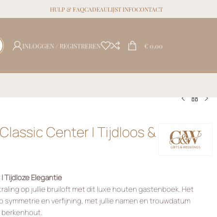
HULP & FAQ
CADEAULIJST INFO
CONTACT
INLOGGEN / REGISTREREN
€
0.00
lassic Center | Tijdloos &
 Tijdloze Elegantie
aling op jullie bruiloft met dit luxe houten gastenboek. Het
p symmetrie en verfijning, met jullie namen en trouwdatum
m berkenhout.