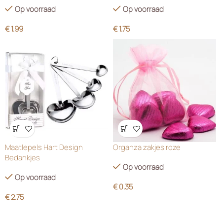
Op voorraad
Op voorraad
€
1.99
€
1.75
Wensenlijst
Wensenlijst
Maatlepels Hart Design
Organza zakjes roze
Bedankjes
Op voorraad
Op voorraad
€
0.35
€
2.75