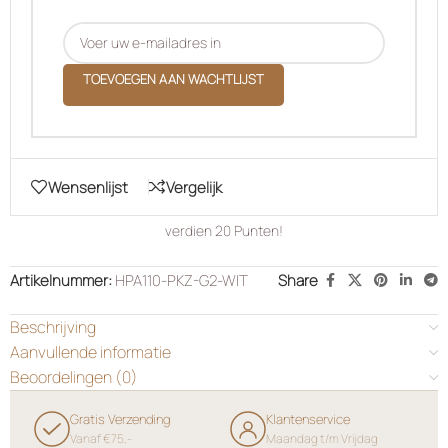
TOEVOEGEN AAN WACHTLIJST
Wensenlijst
Vergelijk
verdien
20
Punten!
Artikelnummer:
HPA110-PKZ-G2-WIT
Share
Beschrijving
Aanvullende informatie
Beoordelingen (0)
Gratis Verzending
Klantenservice
Vanaf €75,-
Maandag t/m Vrijdag