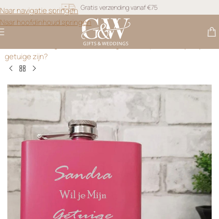
Naar navigatie springen
Snel geleverd
Naar hoofdinhoud springen
Gratis personalisatie
Gifts & Weddings
>
Cadeau Getuigen
>
Heupfles – Wil je mijn
getuige zijn?