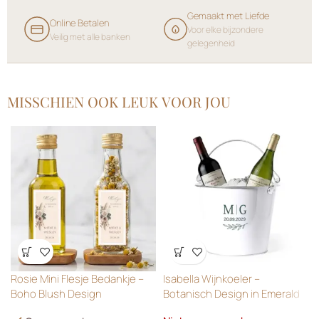
Gemaakt met Liefde
Online Betalen
Voor elke bijzondere
Veilig met alle banken
gelegenheid
MISSCHIEN OOK LEUK VOOR JOU
Wensenlijst
Wensenlijst
Rosie Mini Flesje Bedankje –
Isabella Wijnkoeler –
Boho Blush Design
Botanisch Design in Emerald
Green