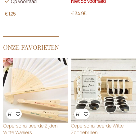
Niet op voorraad
Op voorraad
€
34.95
€
1.25
ONZE FAVORIETEN
Wensenlijst
Wensenlijst
Gepersonaliseerde Zijden
Gepersonaliseerde Witte
Witte Waaiers
Zonnebrillen