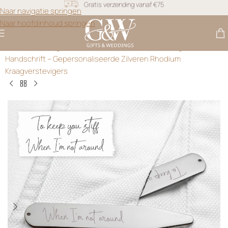
Snel geleverd
Naar navigatie springen
Naar hoofdinhoud springen
Gratis personalisatie
Gifts & Weddings
>
Cadeau Voor Hem
>
Herinneringen in
Handschrift – Gepersonaliseerde Zilveren Rhodium
Kraagverstevigers