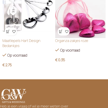
Wensenlijst
Wensenlijst
Maatlepels Hart Design
Organza zakjes roze
Bedankjes
Op voorraad
Op voorraad
€
0.35
€
2.75
Heb je een vraag of wil je meer weten over