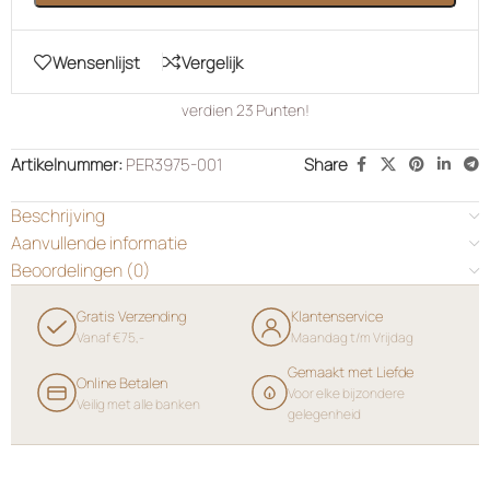
Wensenlijst
Vergelijk
verdien
23
Punten!
Artikelnummer:
PER3975-001
Share
Beschrijving
Aanvullende informatie
Beoordelingen (0)
Gratis Verzending
Klantenservice
Vanaf €75,-
Maandag t/m Vrijdag
Gemaakt met Liefde
Online Betalen
Voor elke bijzondere
Veilig met alle banken
gelegenheid