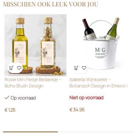
MISSCHIEN OOK LEUK VOOR JOU
Wensenlijst
Wensenlijst
Rosie Mini Flesje Bedankje –
Isabella Wijnkoeler –
Boho Blush Design
Botanisch Design in Emerald
Green
Niet op voorraad
Op voorraad
€
34.95
€
1.25