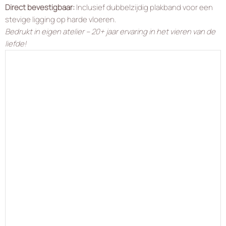
Direct bevestigbaar:
Inclusief dubbelzijdig plakband voor een
stevige ligging op harde vloeren.
Bedrukt in eigen atelier – 20+ jaar ervaring in het vieren van de
liefde!
🌿 personaliseer jouw gepersonaliseerde
witte loper
-
+
IN WINKELMAND
Wensenlijst
Vergelijk
verdien
89
Punten!