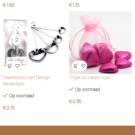
Maatlepels Hart Design
Organza zakjes roze
Bedankjes
Op voorraad
Op voorraad
€
0.35
€
2.75
Heb je een vraag of wil je meer weten over
onze cadeaus? Neem gerust contact op!
De Steiger 93, 1351 AH, Almere
Tel: (+31) 6 118.815.53