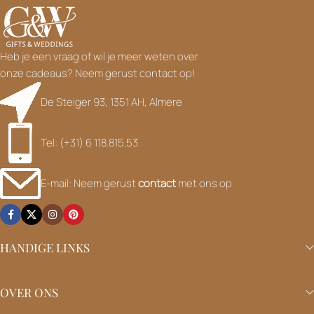
E-mail: Neem gerust
contact
met ons op
HANDIGE LINKS
OVER ONS
KLANTENSERVICE
Gifts & Weddings
sinds 2007 | KvK: 94506183 | BTW:
NL.1392.50414.B02