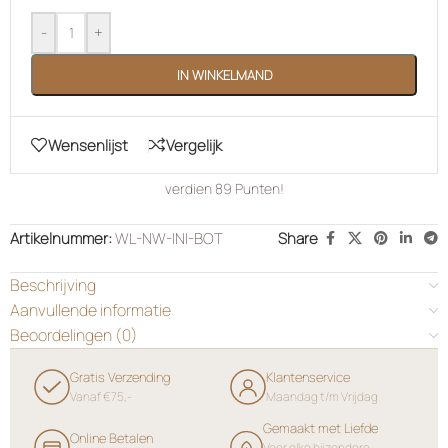
Artikelnummer:
WL-NW-INI-BOT
Share
Beschrijving
Aanvullende informatie
Beoordelingen (0)
Gratis Verzending
Klantenservice
Vanaf €75,-
Maandag t/m Vrijdag
Gemaakt met Liefde
Online Betalen
Voor elke bijzondere
Veilig met alle banken
gelegenheid
MISSCHIEN OOK LEUK VOOR JOU