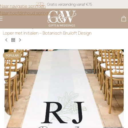
Snel geleverd
Naar navigatie springen
Naar hoofdinhoud springen
Gratis personalisatie
Gifts & Weddings
>
Witte Loper
>
Gepersonaliseerde Witte
Loper met Initialen – Botanisch Bruiloft Design
POPULAIR