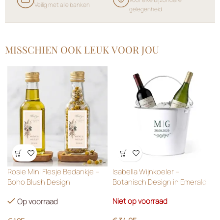
Wensenlijst
Wensenlijst
Rosie Mini Flesje Bedankje –
Isabella Wijnkoeler –
Boho Blush Design
Botanisch Design in Emerald
Green
Niet op voorraad
Op voorraad
€
34.95
€
1.25
ONZE FAVORIETEN