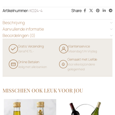
Artikelnummer:
KO24-4
Share
Beschrijving
Aanvullende informatie
Beoordelingen (0)
Gratis Verzending
Klantenservice
Vanaf €75,-
Maandag t/m Vrijdag
Gemaakt met Liefde
Online Betalen
Voor elke bijzondere
Veilig met alle banken
gelegenheid
MISSCHIEN OOK LEUK VOOR JOU