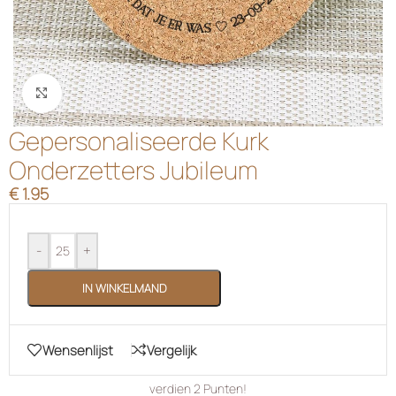
Klik om te vergroten
Gepersonaliseerde Kurk
Onderzetters Jubileum
€
1.95
-
+
IN WINKELMAND
Wensenlijst
Vergelijk
verdien
2
Punten!