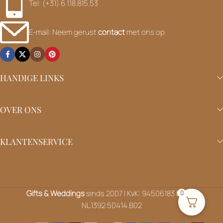
Tel: (+31) 6 118.815.53
E-mail: Neem gerust
contact
met ons op
HANDIGE LINKS
OVER ONS
KLANTENSERVICE
Gifts & Weddings
sinds 2007 | KvK: 94506183 | BTW:
0
NL.1392.50414.B02