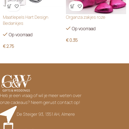
Wensenlijst
Wensenlijst
Maatlepels Hart Design
Organza zakjes roze
Bedankjes
Op voorraad
Op voorraad
€
0.35
€
2.75
Heb je een vraag of wil je meer weten over
onze cadeaus? Neem gerust contact op!
De Steiger 93, 1351 AH, Almere