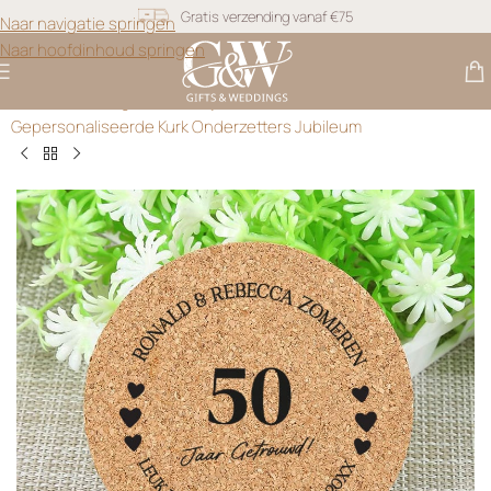
Naar navigatie springen
Snel geleverd
Naar hoofdinhoud springen
Gratis personalisatie
Gifts & Weddings
>
Bedankjes 50 Jaar Getrouwd
>
Gepersonaliseerde Kurk Onderzetters Jubileum