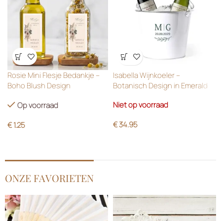
Wensenlijst
Wensenlijst
Rosie Mini Flesje Bedankje –
Isabella Wijnkoeler –
Boho Blush Design
Botanisch Design in Emerald
Green
Niet op voorraad
Op voorraad
€
34.95
€
1.25
ONZE FAVORIETEN