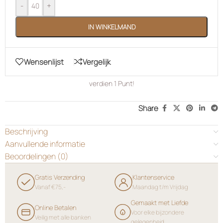
-
+
IN WINKELMAND
Wensenlijst
Vergelijk
verdien
1
Punt!
Share
Beschrijving
Aanvullende informatie
Beoordelingen (0)
Gratis Verzending
Klantenservice
Vanaf €75,-
Maandag t/m Vrijdag
Gemaakt met Liefde
Online Betalen
Voor elke bijzondere
Veilig met alle banken
gelegenheid