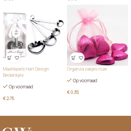
Wensenlijst
Wensenlijst
Maatlepels Hart Design
Organza zakjes roze
Bedankjes
Op voorraad
Op voorraad
€
0.35
€
2.75