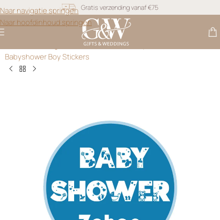
Naar navigatie springen
Snel geleverd
Naar hoofdinhoud springen
Gratis personalisatie
Gifts & Weddings
>
Bedankt Stickers
>
Gepersonaliseerde
Babyshower Boy Stickers