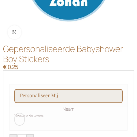
Klik om te vergroten
Gepersonaliseerde Babyshower
Boy Stickers
€
0.25
personaliseer mij
Naam
12
resterende tekens