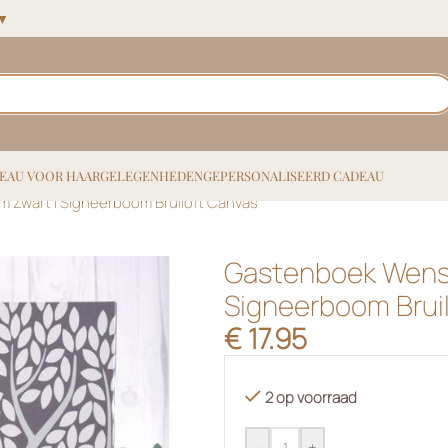
 ▼
EAU VOOR HAAR
GELEGENHEDEN
GEPERSONALISEERD CADEAU
Zwart | Signeerboom Bruiloft Canvas
Gastenboek Wens
Signeerboom Brui
€
17.95
2 op voorraad
-
+