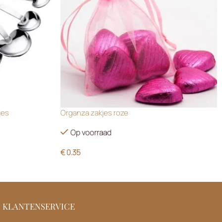
jes
Organza zakjes roze
Op voorraad
€
0.35
KLANTENSERVICE