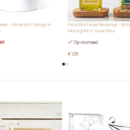
oeler – Botanisch Design in
Flora Mini Flesje Bedankje – Bot
n
Monogram in Jouw Kleur
aad
Op voorraad
€
1.25