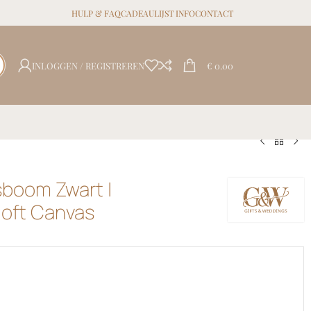
HULP & FAQ
CADEAULIJST INFO
CONTACT
INLOGGEN / REGISTREREN
€
0.00
boom Zwart |
loft Canvas