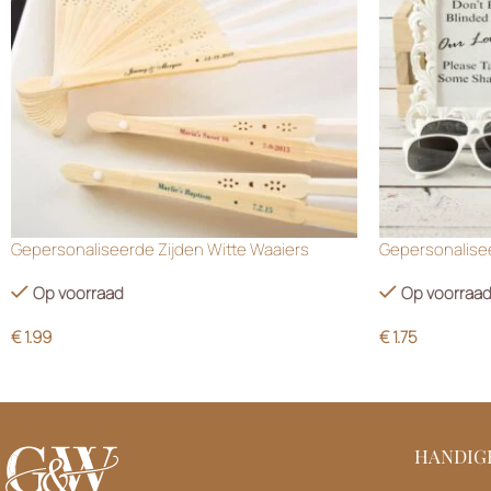
Gepersonaliseerde Zijden Witte Waaiers
Gepersonalisee
Op voorraad
Op voorraa
€
1.99
€
1.75
HANDIGE