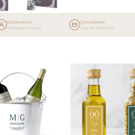
Klantenservice
Online Betalen
Maandag t/m Vrijdag
Veilig met alle banken