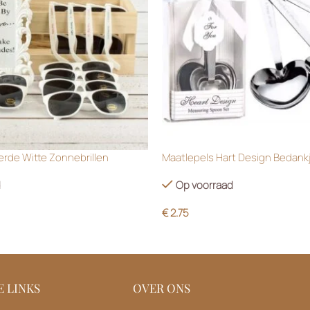
rde Witte Zonnebrillen
Maatlepels Hart Design Bedank
d
Op voorraad
€
2.75
 LINKS
OVER ONS