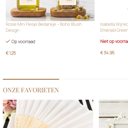
Rosie Mini Flesje Bedankje – Boho Blush
Isabella Wijnk
Design
Emerald Gree
Niet op voorr
Op voorraad
€
34.95
€
1.25
ONZE FAVORIETEN