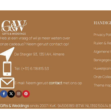
HANDIGE
Privacy Pol
Heb je een vraag of wil je meer weten over
Ruilen & R
onze cadeaus? Neem gerust contact op!
Algemene 
De Steiger 93, 1351 AH, Almere
Bankgege
Tel: (+31) 6 118.815.53
Huwelijksin
Onze Colle
E-mail: Neem gerust
contact
met ons op
Thema Insp
Gifts & Weddings
sinds 2007 | KvK: 94506183 | BTW: NL.1392.50414.