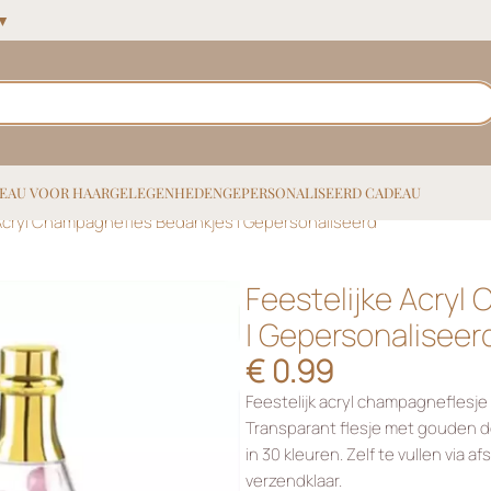
 ▼
EAU VOOR HAAR
GELEGENHEDEN
GEPERSONALISEERD CADEAU
 Acryl Champagnefles Bedankjes | Gepersonaliseerd
Feestelijke Acry
| Gepersonaliseer
€
0.99
Feestelijk acryl champagneflesje v
Transparant flesje met gouden d
in 30 kleuren. Zelf te vullen via
verzendklaar.