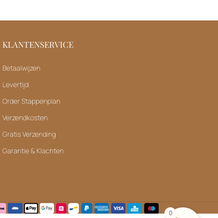
KLANTENSERVICE
Betaalwijzen
Levertijd
Order Stappenplan
Verzendkosten
Gratis Verzending
Garantie & Klachten
0