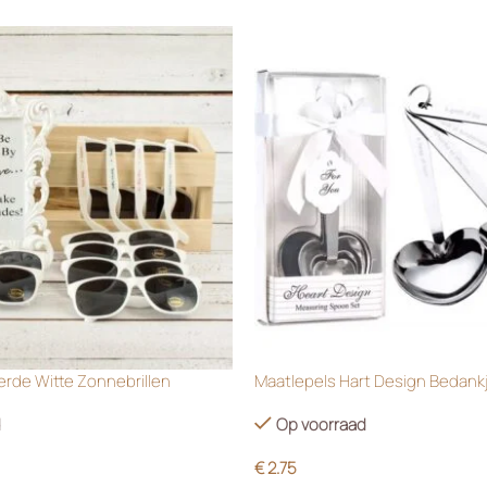
rde Witte Zonnebrillen
Maatlepels Hart Design Bedank
d
Op voorraad
€
2.75