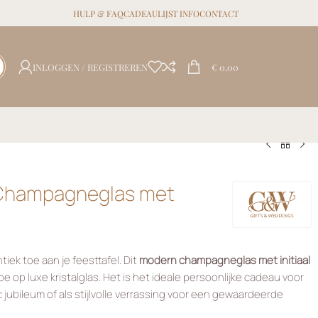
HULP & FAQ
CADEAULIJST INFO
CONTACT
INLOGGEN / REGISTREREN
€
0.00
n Champagneglas met
ek toe aan je feesttafel. Dit
modern champagneglas met initiaal
ype op luxe kristalglas. Het is het ideale persoonlijke cadeau voor
 jubileum of als stijlvolle verrassing voor een gewaardeerde