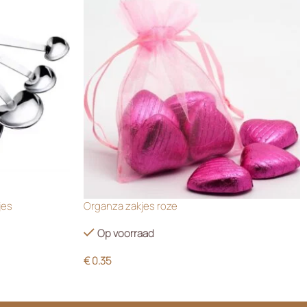
jes
Organza zakjes roze
Op voorraad
€
0.35