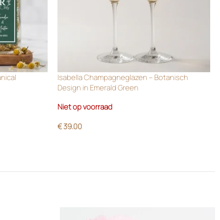
anical
Isabella Champagneglazen – Botanisch
Design in Emerald Green
Niet op voorraad
€
39.00