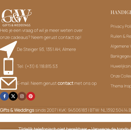
HANDIGE
Privacy Pol
Heb je een vraag of wil je meer weten over
Ruilen & R
onze cadeaus? Neem gerust contact op!
Algemene 
De Steiger 93, 1351 AH, Almere
Bankgege
Tel: (+31) 6 118.815.53
Huwelijksin
Onze Colle
E-mail: Neem gerust
contact
met ons op
Thema Insp
Gifts & Weddings
sinds 2007 | KvK: 94506183 | BTW: NL.1392.50414.
Tijdelijk telefonisch niet bereikbaar – Vanwege de topdr