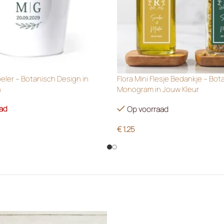
oeler – Botanisch Design in
Flora Mini Flesje Bedankje – Bot
n
Monogram in Jouw Kleur
aad
Op voorraad
€
1.25