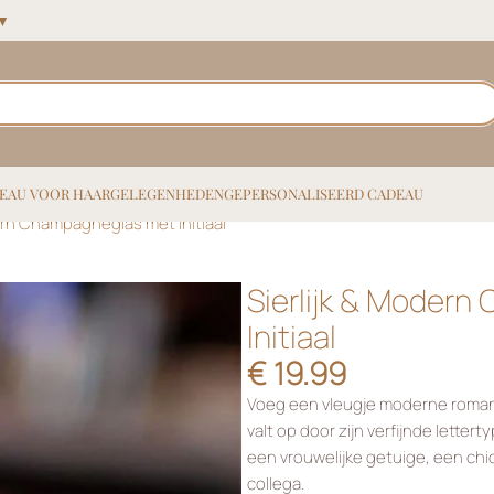
 ▼
EAU VOOR HAAR
GELEGENHEDEN
GEPERSONALISEERD CADEAU
ern Champagneglas met Initiaal
Sierlijk & Moder
Initiaal
€
19.99
Voeg een vleugje moderne romanti
valt op door zijn verfijnde lettert
een vrouwelijke getuige, een chic
collega.