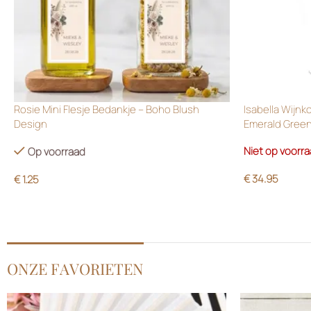
Rosie Mini Flesje Bedankje – Boho Blush
Isabella Wijnk
Design
Emerald Gree
Niet op voorr
Op voorraad
€
34.95
€
1.25
ONZE FAVORIETEN