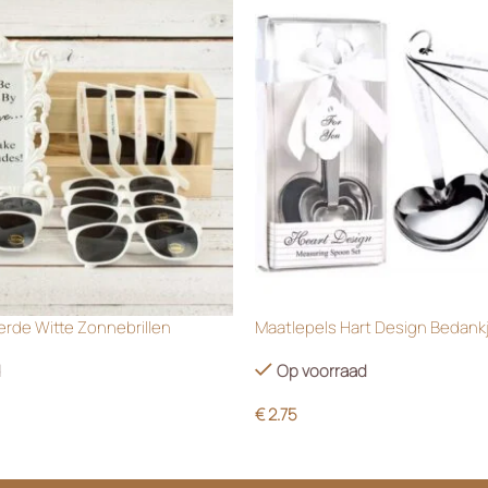
rde Witte Zonnebrillen
Maatlepels Hart Design Bedank
d
Op voorraad
€
2.75