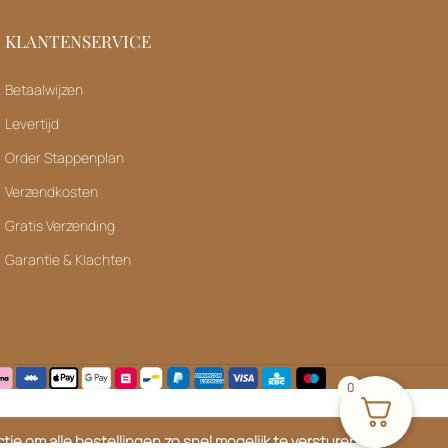
KLANTENSERVICE
Betaalwijzen
Levertijd
Order Stappenplan
Verzendkosten
Gratis Verzending
Garantie & Klachten
0
ie om alle bestellingen zo snel mogelijk te versturen. We