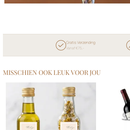
Gratis Verzending
Vanaf €75,-
MISSCHIEN OOK LEUK VOOR JOU