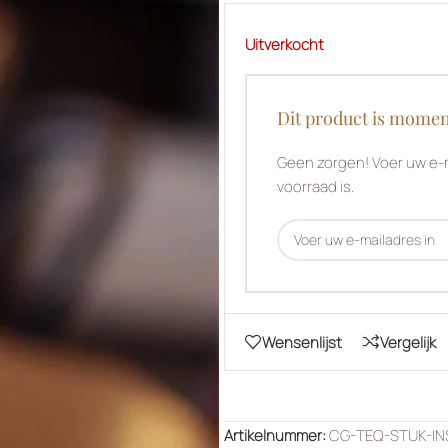
Uitverkocht
Dit product is momen
Geen zorgen! Voer uw e-m
voorraad is.
Wensenlijst
Vergelijk
Artikelnummer:
CG-TEQ-STUK-IN