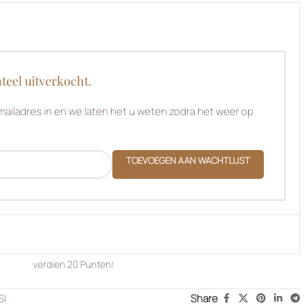
teel uitverkocht.
ailadres in en we laten het u weten zodra het weer op
TOEVOEGEN AAN WACHTLIJST
verdien
20
Punten!
SI
Share