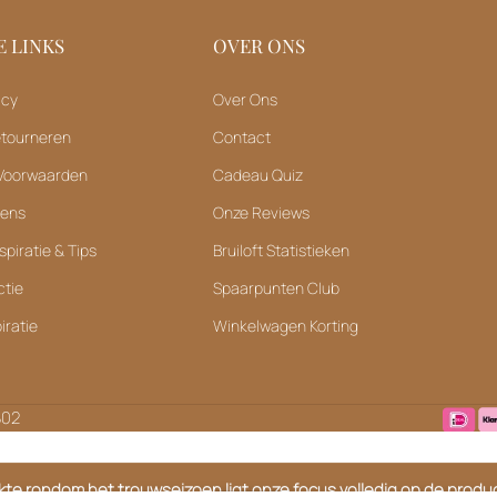
 LINKS
OVER ONS
icy
Over Ons
etourneren
Contact
Voorwaarden
Cadeau Quiz
vens
Onze Reviews
spiratie & Tips
Bruiloft Statistieken
ctie
Spaarpunten Club
iratie
Winkelwagen Korting
B02
ukte rondom het trouwseizoen ligt onze focus volledig op de product