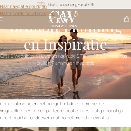
Gratis verzending vanaf €75
Naar navigatie springen
Naar hoofdinhoud springen
Snel geleverd
Bruiloft Planning
Gratis personalisatie
en Inspiratie
Gifts & Weddings
>
Huwelijksinspiratie & Tips – Gifts & Weddings
>
Bruiloft Planning en Inspiratie
Jullie bruiloft plannen jullie het liefst op jullie eigen manier. In deze
gids vinden jullie praktische tips over alles wat komt kijken: van de
eerste planning en het budget tot de ceremonie, het
vrijgezellenfeest en de perfecte locatie. Lees rustig door of ga
direct naar het onderwerp dat nu het meest relevant is.