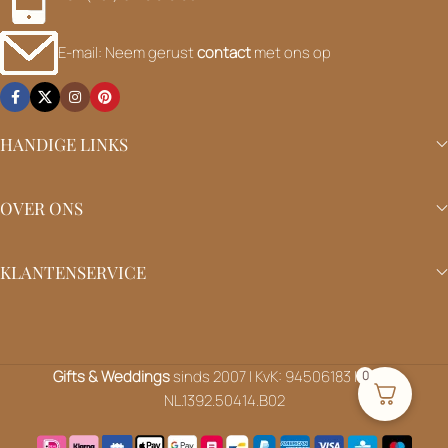
E-mail: Neem gerust
contact
met ons op
HANDIGE LINKS
OVER ONS
KLANTENSERVICE
Gifts & Weddings
sinds 2007 | KvK: 94506183 | BTW:
0
NL.1392.50414.B02