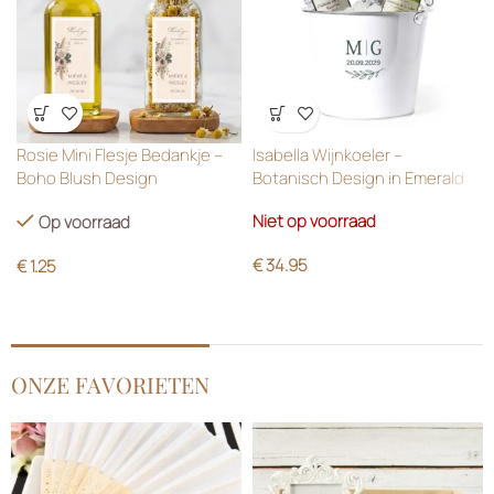
Wensenlijst
Wensenlijst
Rosie Mini Flesje Bedankje –
Isabella Wijnkoeler –
Boho Blush Design
Botanisch Design in Emerald
Green
Niet op voorraad
Op voorraad
€
34.95
€
1.25
ONZE FAVORIETEN