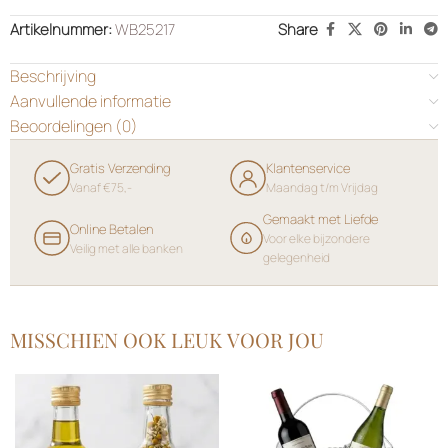
Artikelnummer:
WB25217
Share
Beschrijving
Aanvullende informatie
Beoordelingen (0)
Gratis Verzending
Klantenservice
Vanaf €75,-
Maandag t/m Vrijdag
Gemaakt met Liefde
Online Betalen
Voor elke bijzondere
Veilig met alle banken
gelegenheid
MISSCHIEN OOK LEUK VOOR JOU