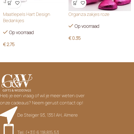
Wensenlijst
Wensenlijst
Maatlepels Hart Design
Organza zakjes roze
Bedankjes
Op voorraad
Op voorraad
€
0.35
€
2.75
Heb je een vraag of wil je meer weten over
onze cadeaus? Neem gerust contact op!
De Steiger 93, 1351 AH, Almere
Tel: (+31) 6 118.815.53