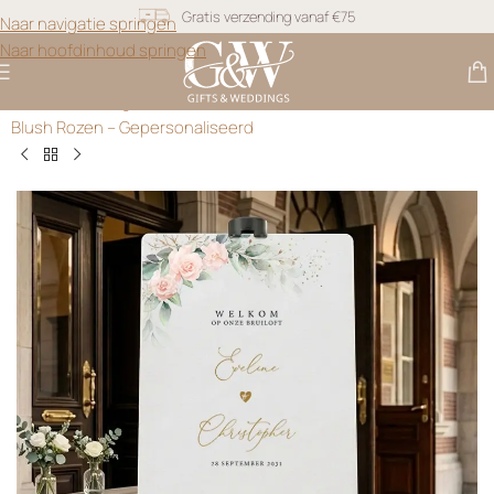
Naar navigatie springen
Snel geleverd
Naar hoofdinhoud springen
Gratis personalisatie
Gifts & Weddings
>
Diversen
>
Bohemian Welkomstbord met
Blush Rozen – Gepersonaliseerd