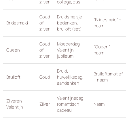
zilver
collega, zus
Goud
Bruidsmeisje
“Bridesmaid” +
Bridesmaid
of
bedanken,
naam
zilver
bruiloft (set)
Goud
Moederdag,
“Queen” +
Queen
of
Valentijn,
naam
zilver
jubileum
Bruid,
Bruiloftsmotief
Bruiloft
Goud
huwelijksdag,
+ naam
aandenken
Valentijnsdag,
Zilveren
Zilver
romantisch
Naam
Valentijn
cadeau